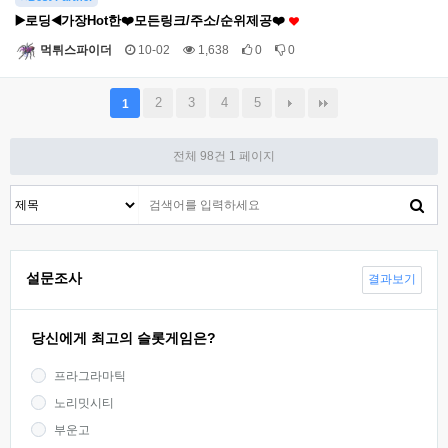
▶️로딩◀️가장Hot한❤️모든링크/주소/순위제공❤️
먹튀스파이더
10-02
1,638
0
0
2
3
4
5
1
전체 98건
1 페이지
설문조사
결과보기
당신에게 최고의 슬롯게임은?
프라그라마틱
노리밋시티
부운고