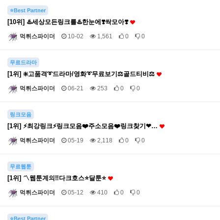
⭐️Best Partner
[10위] ♨️세상모든링크를♨️한눈에❣️싹모아❣️
먹튀스파이더
10-02
1,561
0
0
무료드라마
[1위] ❇️고품격➰드라마/영화➰무료보기⚖️골드티비⚖️
먹튀스파이더
06-21
253
0
0
링크모음
[1위] ⚡️최강링크⚡️링크모음❤️주소모음❤️링크찾기❤…
먹튀스파이더
05-19
2,118
0
0
무료웹툰
[1위] 〽️웹툰계의‼️다크호스⭐️달툰⭐️
먹튀스파이더
05-12
410
0
0
⭐️Best Partner