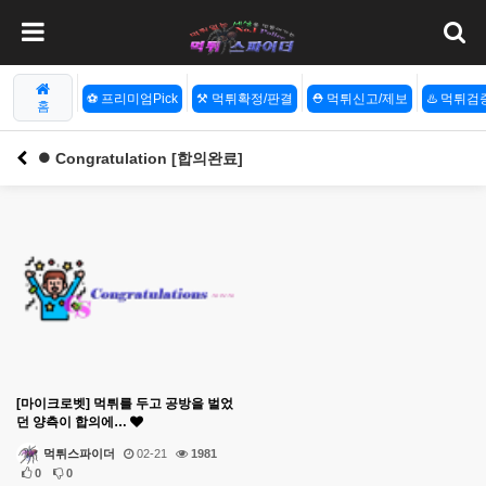
⚽️ 프리미엄Pick
⚒️ 먹튀확정/판결
⛑️ 먹튀신고/제보
♨️ 먹튀
홈
⏺️ Congratulation [합의완료]
[마이크로벳] 먹튀를 두고 공방을 벌었
던 양측이 합의에…
먹튀스파이더
02-21
1981
0
0