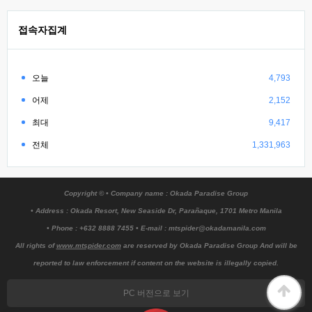
접속자집계
오늘
4,793
어제
2,152
최대
9,417
전체
1,331,963
Copyright © • Company name : Okada Paradise Group
• Address : Okada Resort, New Seaside Dr, Parañaque, 1701 Metro Manila
• Phone : +632 8888 7455 • E-mail : mtspider@okadamanila.com
All rights of
www.mtspider.com
are reserved by Okada Paradise Group And will be
reported to law enforcement if content on the website is illegally copied.
PC 버전으로 보기