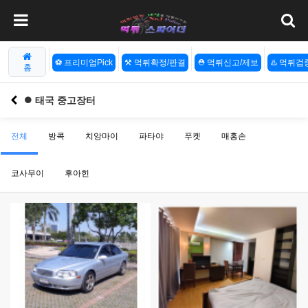
⚽️ 프리미엄Pick
⚒️ 먹튀확정/판결
⛑️ 먹튀신고/제보
♨️ 먹튀
홈
⏺️ 태국 중고장터
전체
방콕
치앙마이
파타야
푸켓
매홍손
코사무이
후아힌