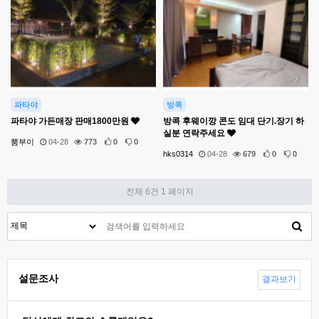
파타야
방콕
파타야 가든매장 판매1800만원
방콕 후웨이깡 콘도 임대 단기.장기 하
실분 연락주세요
뿜부이
04-28
773
0
0
hks0314
04-28
679
0
0
전체 6건
1 페이지
설문조사
결과보기