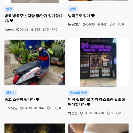
방콕
방콕
방콕/방콕주변 차량 장/단기 임대합니
방콕콘도 임대
다.
hks0314
04-30
847
0
0
thaiwifi
05-02
760
0
0
파타야
[Shop] 매매
중고 스쿠피 팝니다
방콕 랏프라오 지역 레스토랑 & 술집
매매합니다
리아데일
04-30
764
0
0
박성모
04-28
726
0
0