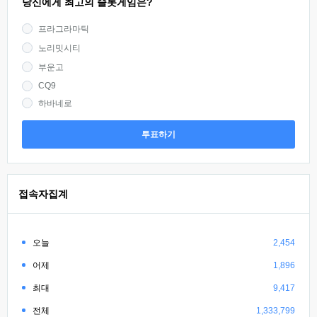
당신에게 최고의 슬롯게임은?
프라그라마틱
노리밋시티
부운고
CQ9
하바네로
투표하기
접속자집계
오늘
2,454
어제
1,896
최대
9,417
전체
1,333,799