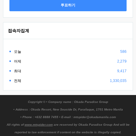
투표하기
접속자집계
오늘
586
어제
2,279
최대
9,417
전체
1,330,035
Copyright © • Company name : Okada Paradise Group
• Address : Okada Resort, New Seaside Dr, Parañaque, 1701 Metro Manila
• Phone : +632 8888 7455 • E-mail : mtspider@okadamanila.com
All rights of
www.mtspider.com
are reserved by Okada Paradise Group And will be
reported to law enforcement if content on the website is illegally copied.