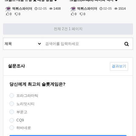
먹튀스파이더
02-05
1408
먹튀스파이더
02-05
1514
0
0
0
0
전체 2건
1 페이지
설문조사
결과보기
당신에게 최고의 슬롯게임은?
프라그라마틱
노리밋시티
부운고
CQ9
하바네로