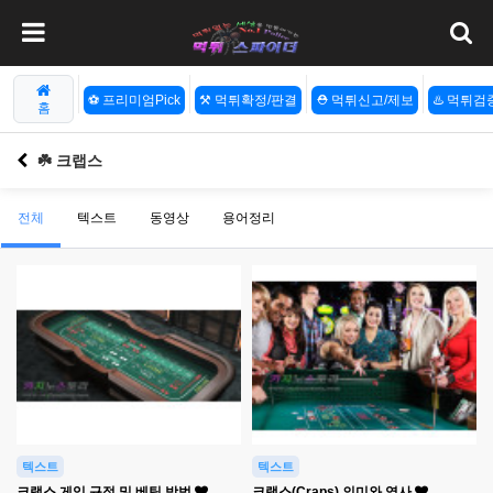
⚽️ 프리미엄Pick
⚒️ 먹튀확정/판결
⛑️ 먹튀신고/제보
♨️ 먹튀
홈
☘️ 크랩스
전체
텍스트
동영상
용어정리
텍스트
텍스트
크랩스 게임 규정 및 베팅 방법
크랩스(Craps) 의미와 역사