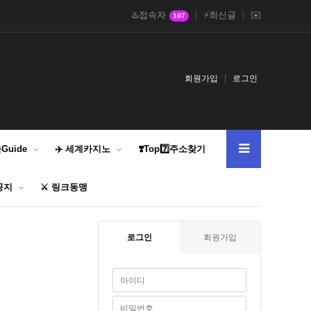
♨️접속자
⚡️최신글
✉️
107
회원가입
로그인
Guide
✈️ 세계카지노
❣️Top7️⃣주소찾기
 공지
⚔️ 링크동맹
로그인
회원가입