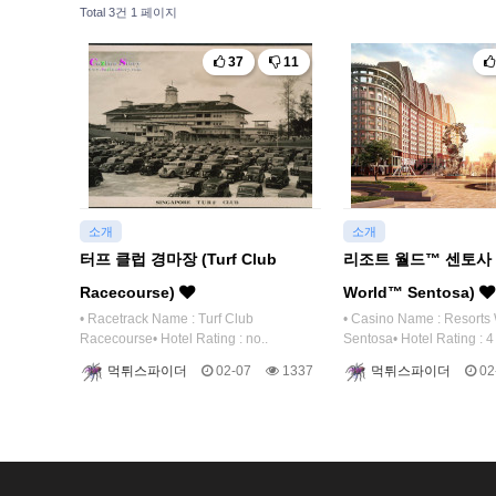
Total 3건
1 페이지
37
11
소개
소개
터프 클럽 경마장 (Turf Club
리조트 월드™ 센토사 (R
Racecourse)
World™ Sentosa)
• Racetrack Name : Turf Club
• Casino Name : Resorts
Racecourse• Hotel Rating : no..
Sentosa• Hotel Rating : 4 
먹튀스파이더
02-07
1337
먹튀스파이더
02