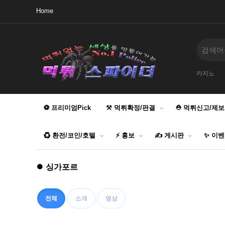
Home
카지노
⚽️ 프리미엄Pick
⚒️ 먹튀확정/판결
⛑️ 먹튀신고/제보
하위분류
♻️ 환전/코인/호텔
⚡️ 홍보
✍️ 게시판
✨ 이
⏺️ 싱가포르
전체
소개
영상