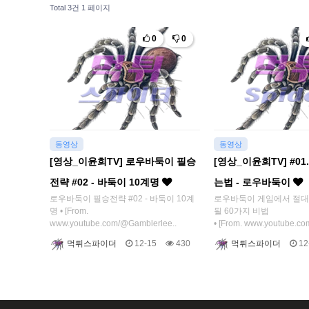
Total 3건
1 페이지
0
0
동영상
동영상
[영상_이윤희TV] 로우바둑이 필승
[영상_이윤희TV] #0
전략 #02 - 바둑이 10계명
는법 - 로우바둑이
로우바둑이 필승전략 #02 - 바둑이 10계
로우바둑이 게임에서 절대
명 • [From.
될 60가지 비법
www.youtube.com/@Gamblerlee..
• [From. www.youtube.com
먹튀스파이더
12-15
430
먹튀스파이더
12