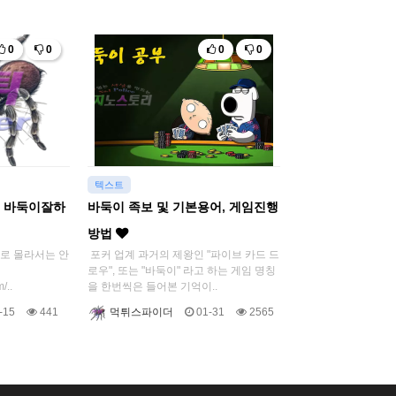
0
0
0
0
텍스트
1. 바둑이잘하
바둑이 족보 및 기본용어, 게임진행
방법
로 몰라서는 안
포커 업계 과거의 제왕인 "파이브 카드 드
로우", 또는 "바둑이" 라고 하는 게임 명칭
/..
을 한번씩은 들어본 기억이..
-15
441
먹튀스파이더
01-31
2565