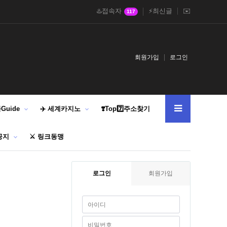
♨️접속자
⚡️최신글
✉️
117
회원가입
로그인
Guide
✈️ 세계카지노
❣️Top7️⃣주소찾기
 공지
⚔️ 링크동맹
로그인
회원가입