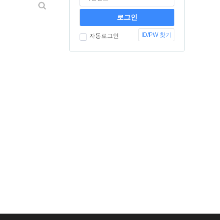
ID/PW 찾기
자동로그인