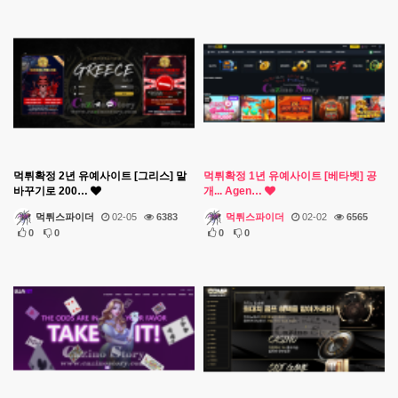
먹튀확정 2년 유예사이트 [그리스] 말
먹튀확정 1년 유예사이트 [베타벳] 공
바꾸기로 200…
개... Agen…
먹튀스파이더
02-05
6383
먹튀스파이더
02-02
6565
0
0
0
0