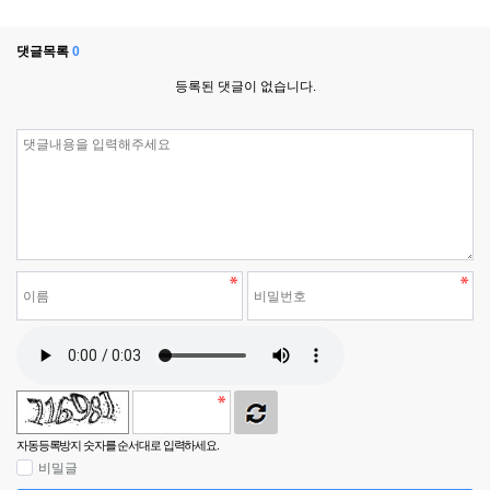
댓글목록
0
등록된 댓글이 없습니다.
자동등록방지 숫자를 순서대로 입력하세요.
비밀글