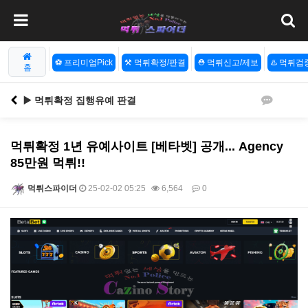
⚽️ 프리미엄Pick
⚒️ 먹튀확정/판결
⛑️ 먹튀신고/제보
♨️ 먹튀
홈
▶️ 먹튀확정 집행유예 판결
먹튀확정 1년 유예사이트 [베타벳] 공개... Agency
85만원 먹튀!!
먹튀스파이더
25-02-02 05:25
6,564
0
본문