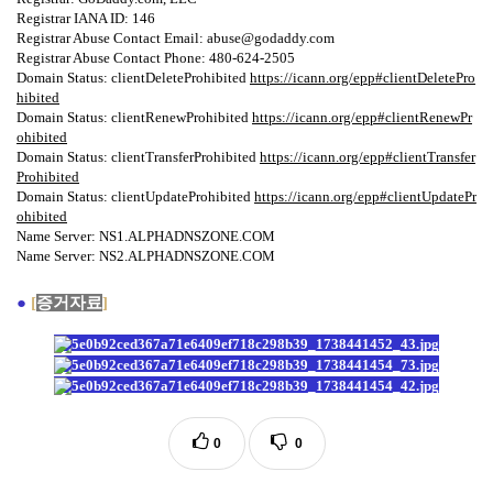
Registrar IANA ID: 146
Registrar Abuse Contact Email: abuse@godaddy.com
Registrar Abuse Contact Phone: 480-624-2505
Domain Status: clientDeleteProhibited
https://icann.org/epp#clientDeletePro
hibited
Domain Status: clientRenewProhibited
https://icann.org/epp#clientRenewPr
ohibited
Domain Status: clientTransferProhibited
https://icann.org/epp#clientTransfer
Prohibited
Domain Status: clientUpdateProhibited
https://icann.org/epp#clientUpdatePr
ohibited
Name Server: NS1.ALPHADNSZONE.COM
Name Server: NS2.ALPHADNSZONE.COM
●
[
증거자료
]
0
0