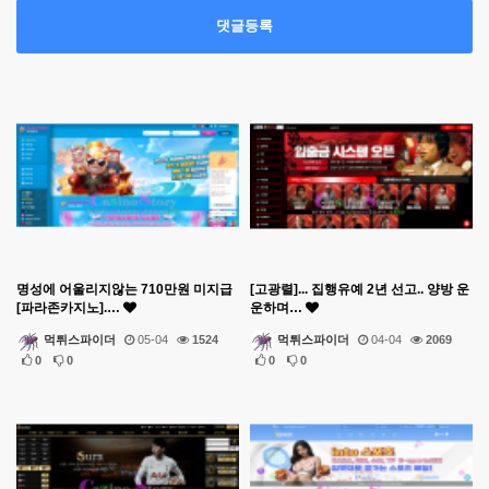
댓글등록
명성에 어울리지않는 710만원 미지급
[​고광렬]... 집행유예 2년 선고.. 양방 운
[파라존카지노].…
운하며…
먹튀스파이더
05-04
1524
먹튀스파이더
04-04
2069
0
0
0
0