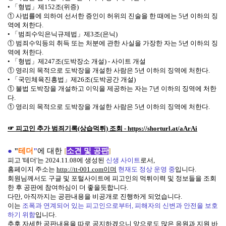
• 「형법」제152조(위증)
① 사법률에 의하여 선서한 증인이 허위의 진술을 한 때에는
5년 이하의 징
역
에 처한다.
•
「범죄수익은닉규제법」제3조(
은닉)
① 범죄수익등의 취득 또는 처분에 관한 사실을 가장한 자는 5년 이하의 징
역에 처한다.
• 「형법」제247조(도박장소 개설) - 사이트 개설
① 영리의 목적으로 도박장을 개설한 사람은
5년 이하
의 징역에 처한다.
•
「국민체육진흥법」제26조(도박공간 개설)
① 불법 도박장을 개설하고 이익을 제공하는 자는 7년 이하의
징역에 처한
다.
① 영리의 목적으로 도박장을 개설한 사람은
5년 이하의 징역
에 처한다.
☞ 피고인 추가 범죄기록
(상습먹튀)
조회
-
https://shorturl.at/aArAi
●
"
​테더
"
에 대한 ​
[
소견
및 공판
]
피고 '
​테더'는
2024.11.08
에 생성된
신생 사이트
로서,
홈페이지 주소는
http://tt-001.com
이며
현재도 정상 운영 중
입니다.
회원님께서도 구글 및 포털사이트에 피고인의 먹튀이력 및 정보들을 조회
한 후 공판에 참여하심이 더 좋을듯합니다.
다만, 아직까지는 공판내용을 비공개로 진행하게 되었습니다.
이는
조폭과 연계되어 있는 피고인으로부터, 피해자의 신변과 안전을 보호
하기 위함
입니다.
추후 자세한 공판내용을 따로 공지하겠으니 앞으로도 많은 응원과 지원 바