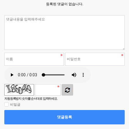
등록된 댓글이 없습니다.
자동등록방지 숫자를 순서대로 입력하세요.
비밀글
댓글등록