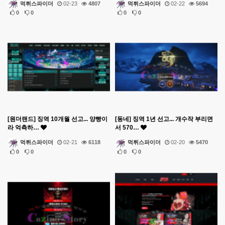
먹튀스파이더
02-23
4807
먹튀스파이더
02-22
5694
0
0
0
0
[​원더랜드] 징역 10개월 선고... 양빵이
[​동네] 징역 1년 선고... 개수작 부리면
라 억측하…
서 570…
먹튀스파이더
02-21
6118
먹튀스파이더
02-20
5470
0
0
0
0