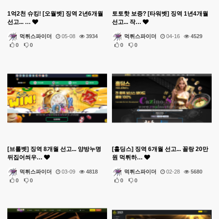
1억2천 슈킹! [오월벳] 징역 2년6개월
토토핫 보증? [타워벳] 징역 1년4개월
선고... …
선고... 작…
먹튀스파이더
05-08
3934
먹튀스파이더
04-16
4529
0
0
0
0
[​브롤벳] 징역 8개월 선고... 양방누명
[홀딩스] 징역 6개월 선고... 꼴랑 20만
뒤집어씌우…
원 먹튀하…
먹튀스파이더
03-09
4818
먹튀스파이더
02-28
5680
0
0
0
0