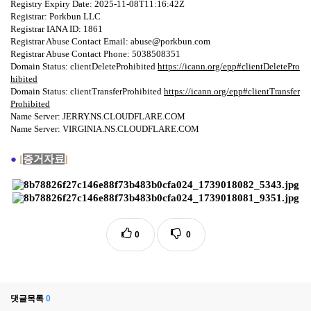
Registry Expiry Date: 2025-11-08T11:16:42Z
Registrar: Porkbun LLC
Registrar IANA ID: 1861
Registrar Abuse Contact Email: abuse@porkbun.com
Registrar Abuse Contact Phone: 5038508351
Domain Status: clientDeleteProhibited
https://icann.org/epp#clientDeletePro
hibited
Domain Status: clientTransferProhibited
https://icann.org/epp#clientTransfer
Prohibited
Name Server: JERRY.NS.CLOUDFLARE.COM
Name Server: VIRGINIA.NS.CLOUDFLARE.COM
●
[
증거자료
]
0
0
댓글목록
0