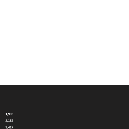
1,903
2,152
9,417