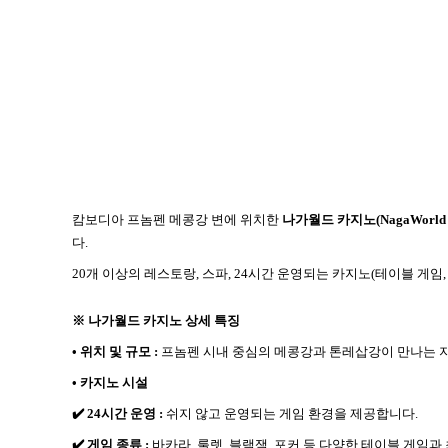
캄보디아 프놈펜 메콩강 변에 위치한
나가월드 카지노(NagaWorld C
다.
20개 이상의 레스토랑, 스파, 24시간 운영되는 카지노(테이블 게임,
※ 나가월드 카지노 상세 특징
• 위치 및 규모 :
프놈펜 시내 중심의 메콩강과 톤레삽강이 만나는 지점에 
• 카지노 시설
✔️ 24시간 운영 :
쉬지 않고 운영되는 게임 환경을 제공합니다.
✔️ 게임 종류 :
바카라, 룰렛, 블랙잭, 포커 등 다양한 테이블 게임