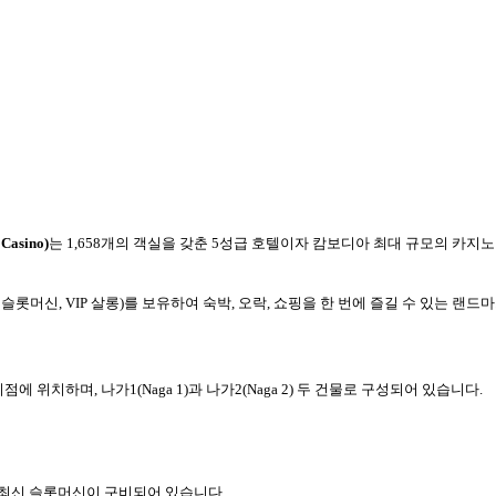
asino)
는
1,658개의 객실을 갖춘 5성급 호텔이자 캄보디아 최대 규모의 카지
 슬롯머신, VIP 살롱)를 보유하여 숙박, 오락, 쇼핑을 한 번에 즐길 수 있는 랜드
위치하며, 나가1(Naga 1)과 나가2(Naga 2) 두 건물로 구성되어 있습니다.
과 최신 슬롯머신이 구비되어 있습니다.