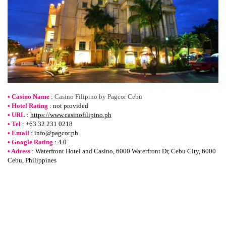
• Casino Name
:
Casino Filipino by Pagcor Cebu
• Hotel Rating
: not provided
• URL
:
https://www.casinofilipino.ph
• Tel
:
+63 32 231 0218
• Email
: info@pagcor.ph
• Google Rating
: 4.0
• Adress
: Waterfront Hotel and Casino, 6000 Waterfront Dr, Cebu City, 6000
Cebu, Philippines