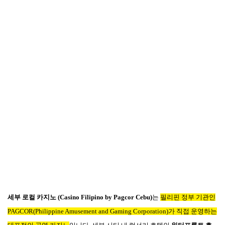
세부 로컬 카지노 (Casino Filipino by Pagcor Cebu)
는 
필리핀 정부 기관인
PAGCOR(Philippine Amusement and Gaming Corporation)가 직접 운영하는