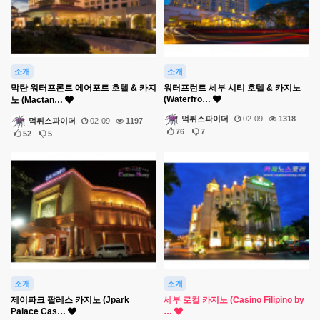
소개
소개
막탄 워터프론트 에어포트 호텔 & 카지
워터프런트 세부 시티 호텔 & 카지노
(Waterfro…
노 (Mactan…
먹튀스파이더
02-09
1318
먹튀스파이더
02-09
1197
76
7
52
5
소개
소개
제이파크 팔레스 카지노 (Jpark
세부 로컬 카지노 (Casino Filipino by
Palace Cas…
…