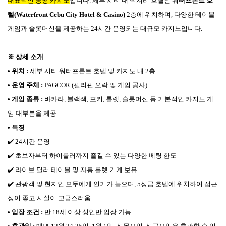
대표적인 공영 카지노
입니다. 세부 시티 내 럭셔리 호텔인 
워터프론트 호
텔(Waterfront Cebu City Hotel & Casino)
 2층에 위치하며, 다양한 테이블 
게임과 슬롯머신을 제공하는 24시간 운영되는 대규모 카지노입니다.
※ 상세 소개
• 위치 :
 세부 시티 워터프론트 호텔 및 카지노 내 2층
• 운영 주체 :
 PAGCOR (필리핀 오락 및 게임 공사)
• 게임 종류 :
 바카라, 블랙잭, 포커, 룰렛, 슬롯머신 등 기본적인 카지노 게
임 대부분을 제공
• 특징
✔️ 24시간 운영
✔️ 초보자부터 하이롤러까지 즐길 수 있는 다양한 베팅 한도
✔️ 라이브 딜러 테이블 및 자동 룰렛 기계 보유
✔️ 관광객 및 현지인 모두에게 인기가 높으며, 5성급 호텔에 위치하여 접근
성이 좋고 시설이 고급스러움
• 입장 조건 :
 만 18세 이상 성인만 입장 가능