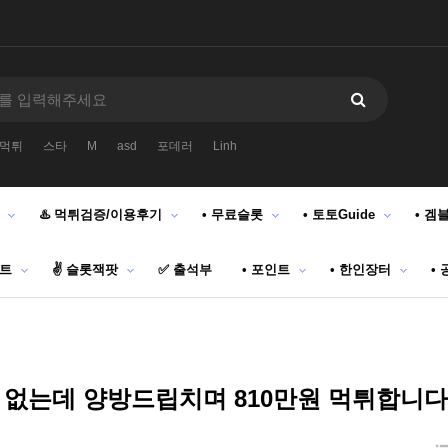
먹튀
스타
M
asd
포데러
Linh
♨️ 먹튀검증/이용후기
• 무료슬롯
• 토토Guide
• 겜블
벤트
✌️ 슬롯잭팟
✅ 출석부
• 포인트
• 한인장터
•
 없는데 양방드립치며 810만원 먹튀합니다