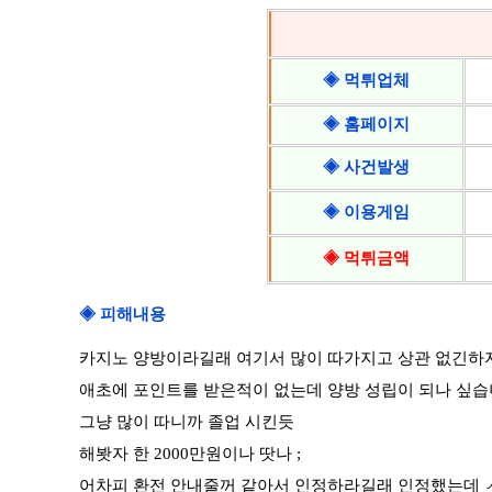
◈
먹튀업체
◈
홈페이지
◈
사건발생
◈
이용게임
◈
먹튀금액
◈ 피해내용
카지노 양방이라길래 여기서 많이 따가지고 상관 없긴하
애초에 포인트를 받은적이 없는데 양방 성립이 되나 싶
그냥 많이 따니까 졸업 시킨듯
해봣자 한 2000만원이나 땃나 ;
어차피 환전 안내줄꺼 같아서 인정하라길래 인정했는데 ㅅ