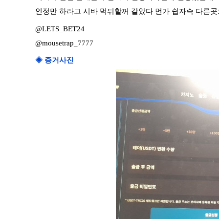
인정만 하라고 시바 먹튀할꺼 같았다 먼가 싑자슥 다른곳
@LETS_BET24
@mousetrap_7777
◈ 증거사진