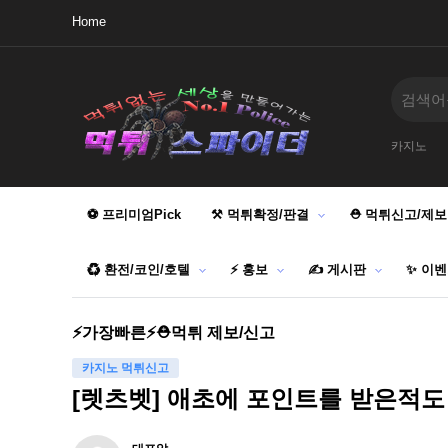
Home
카지노
⚽️ 프리미엄Pick
⚒️ 먹튀확정/판결
⛑️ 먹튀신고/제보
하위분류
♻️ 환전/코인/호텔
⚡️ 홍보
✍️ 게시판
✨ 이
⚡️가장빠른⚡️⛑️먹튀 제보/신고
카지노 먹튀신고
[렛츠벳] 애초에 포인트를 받은적도