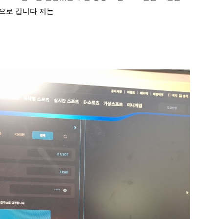
으로 갑니다 저는