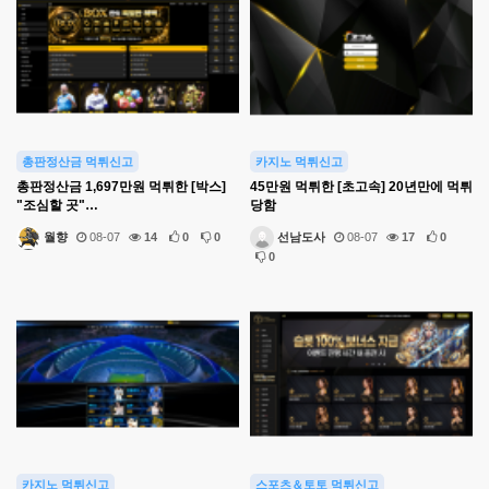
총판정산금 먹튀신고
카지노 먹튀신고
총판정산금 1,697만원 먹튀한 [박스]
45만원 먹튀한 [초고속] 20년만에 먹튀
"조심할 곳"…
당함
월향
08-07
14
0
0
선남도사
08-07
17
0
0
카지노 먹튀신고
스포츠＆토토 먹튀신고