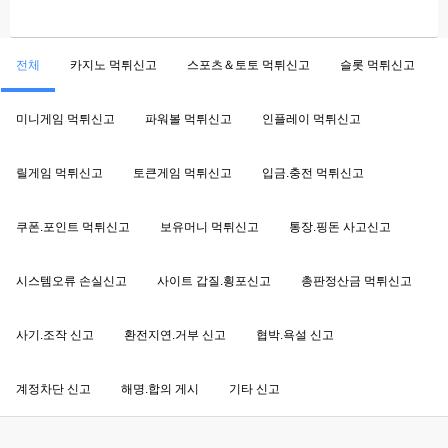
전체
카지노 먹튀신고
스포츠＆토토 먹튀신고
슬롯 먹튀신고
미니게임 먹튀신고
파워볼 먹튀신고
인플레이 먹튀신고
릴게임 먹튀신고
토큰게임 먹튀신고
입금.충전 먹튀신고
쿠폰.포인트 먹튀신고
보유머니 먹튀신고
통장.핑돈 사고신고
시스템오류 손실신고
사이트 갑질.횡포신고
총판정산금 먹튀신고
사기.조작 신고
환전지연.거부 신고
협박.욕설 신고
계정차단 신고
해명.합의 게시
기타 신고