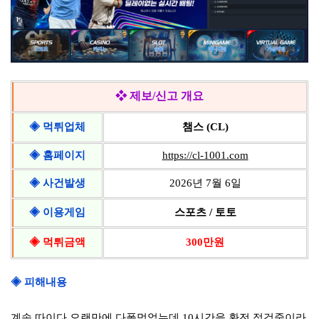
❖
제보
/
신고 개요
◈
먹튀업체
챔스
(CL)
◈
홈페이지
https://cl-1001.com
◈
사건발생
2026
년 7월 6일
◈
이용게임
스포츠
/
토토
◈
먹튀금액
300
만원
◈ 피해내용
계속 따이다 오랜만에 다폴먹었는데 10시간을 환전 점검중이라