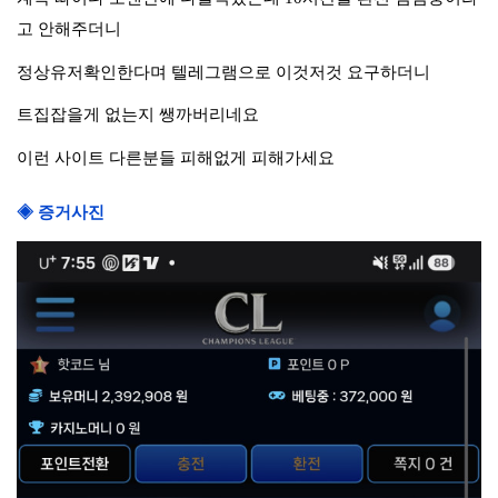
고 안해주더니
정상유저확인한다며 텔레그램으로 이것저것 요구하더니
트집잡을게 없는지 쌩까버리네요
이런 사이트 다른분들 피해없게 피해가세요
◈ 증거사진