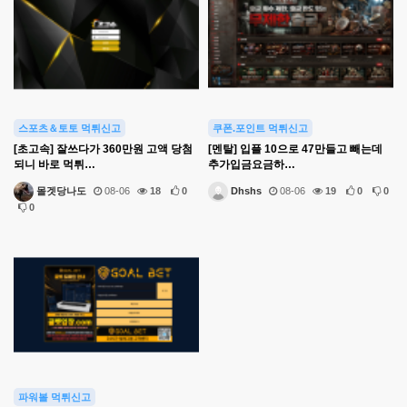
스포츠＆토토 먹튀신고
쿠폰.포인트 먹튀신고
[초고속] 잘쓰다가 360만원 고액 당첨
[멘탈] 입플 10으로 47만들고 빼는데
되니 바로 먹튀…
추가입금요금하…
몰겟당나도
08-06
18
0
Dhshs
08-06
19
0
0
0
파워볼 먹튀신고