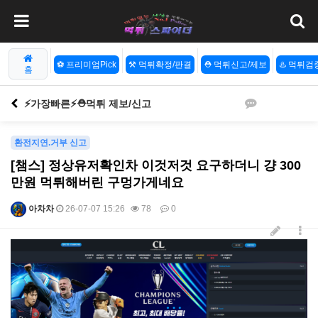
⚽️ 프리미엄Pick
⚒️ 먹튀확정/판결
⛑️ 먹튀신고/제보
♨️ 먹튀
홈
⚡️가장빠른⚡️⛑️먹튀 제보/신고
환전지연.거부 신고
[챔스] 정상유저확인차 이것저것 요구하더니 걍 300
만원 먹튀해버린 구멍가게네요
아차차
26-07-07 15:26
78
0
본문