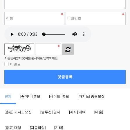
자동등록방지 숫자를 순서대로 입력하세요.
비밀글
댓글등록
전체
[꽁머니] 홍보
[사이트] 홍보
[카지노] 총판모집
[총판] 카지노모집
[솔루션] 임대
[계좌] 대여
[대출]
[광고] 대행
[각종작업]
[기타]