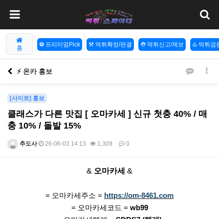
⚽️ 프리미엄Pick
⚒️ 먹튀확정/판결
⛑️ 먹튀신고/제보
♨️ 먹튀
홈
⚡️ 온카 홍보
[사이트] 홍보
클래스가 다른 맛집 [ 오마카세 ] 신규 첫충 40% / 매
충 10% / 돌발 15%
추도사
26-06-03 14:13
1,309
0
본문
&
오마카세
&
= 오마카세주소 =
https://om-8461.com
= 오마카세코드 =
wb99