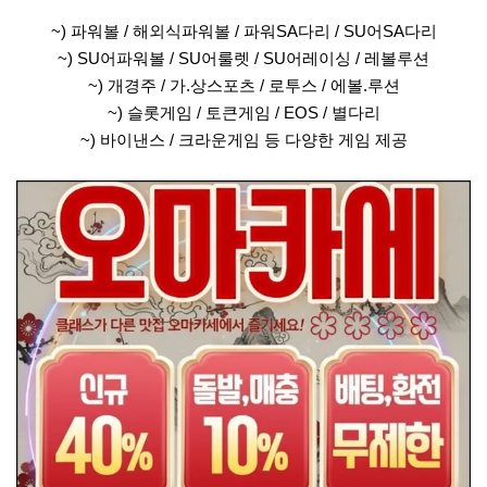
~) 파워볼 / 해외식파워볼 / 파워SA다리 / SU어SA다리
~) SU어파워볼 / SU어룰렛 / SU어레이싱 / 레볼루션
~) 개경주 / 가.상스포츠 / 로투스 / 에볼.루션
~) 슬롯게임 / 토큰게임 / EOS / 별다리
~) 바이낸스 / 크라운게임 등 다양한 게임 제공