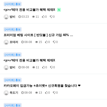
[사이트] 홍보
<p>✅테더 전용 비교불가 혜택 제재X
N
밤비
03:23
11
0
0
[사이트] 홍보
프리미엄 베팅 사이트 [ 반딧불 ] 신규 가입 40% …
포데러
08-08
15
0
0
[사이트] 홍보
<p>✅테더 전용 비교불가 혜택 제재X
밤비
08-08
11
0
0
[사이트] 홍보
카카오페이 입금가능 ⭐초이벳⭐ 신규회원을 찾습니다 ❤
옥도기
08-08
13
0
0
[사이트] 홍보