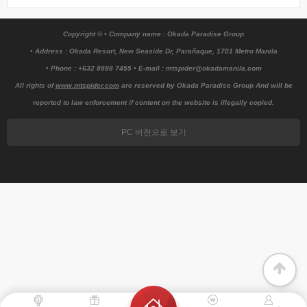
Copyright © • Company name : Okada Paradise Group
• Address : Okada Resort, New Seaside Dr, Parañaque, 1701 Metro Manila
• Phone : +632 8888 7455 • E-mail : mtspider@okadamanila.com
All rights of
www.mtspider.com
are reserved by Okada Paradise Group And will be
reported to law enforcement if content on the website is illegally copied.
PC 버전으로 보기