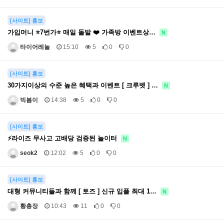
[사이트] 홍보
가입머니 ⭐️7번가⭐️ 매일 돌발 ❤️ 가족방 이벤트상…
N
타이어레놀
15:10
5
0
0
[사이트] 홍보
30가지이상의 수준 높은 혜택과 이벤트 [ 크루벳 ] …
N
빅봄이
14:38
5
0
0
[사이트] 홍보
⚡️라이즈 무사고 고배당 검증된 놀이터
N
seok2
12:02
5
0
0
[사이트] 홍보
대형 커뮤니티들과 함께 [ 토즈 ] 신규 입플 최대 1…
N
황총장
10:43
11
0
0