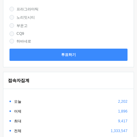
프라그라마틱
노리밋시티
부운고
CQ9
하바네로
투표하기
접속자집계
오늘
2,202
어제
1,896
최대
9,417
전체
1,333,547