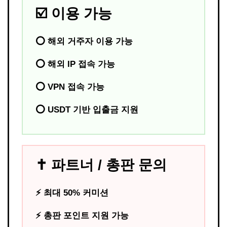
☑️ 이용 가능
⭕️ 해외 거주자 이용 가능
⭕️ 해외 IP 접속 가능
⭕️ VPN 접속 가능
⭕️ USDT 기반 입출금 지원
✝️ 파트너 / 총판 문의
⚡ 최대 50% 커미션
⚡ 총판 포인트 지원 가능