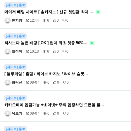
[사이트] 홍보
메이저 베팅 사이트 [ 솔카지노 ] 신규 첫입금 최대 …
N
민지얌
12:44
6
0
0
[사이트] 홍보
타사보다 높은 배당 [ OK ] 업계 최초 첫충 50%…
N
철정이
10:13
6
0
0
[사이트] 홍보
[ 블루게임 ] 홀덤 / 라이브 카지노 / 라이브 슬롯…
화랑선
08-07
6
0
0
[사이트] 홍보
카카오페이 입금가능 ⭐초이벳⭐ 주의 입장하면 모든일 잘…
옥도기
08-07
6
0
0
[사이트] 홍보