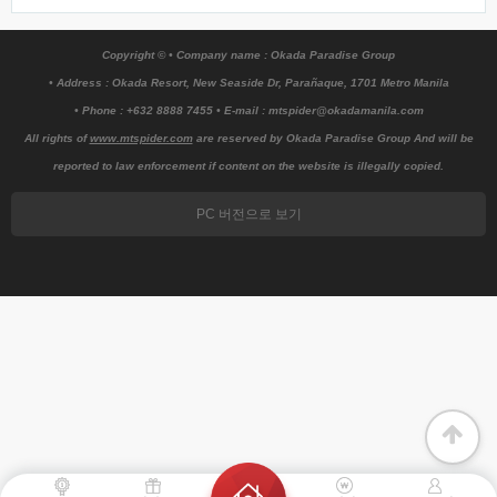
Copyright © • Company name : Okada Paradise Group
• Address : Okada Resort, New Seaside Dr, Parañaque, 1701 Metro Manila
• Phone : +632 8888 7455 • E-mail : mtspider@okadamanila.com
All rights of
www.mtspider.com
are reserved by Okada Paradise Group And will be
reported to law enforcement if content on the website is illegally copied.
PC 버전으로 보기