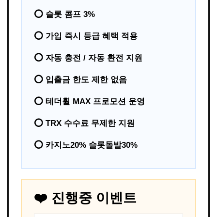
⭕️ 슬롯 콤프 3%
⭕️ 가입 즉시 등급 혜택 적용
⭕️ 자동 충전 / 자동 환전 지원
⭕️ 입출금 한도 제한 없음
⭕️ 테더휠 MAX 프로모션 운영
⭕️ TRX 수수료 무제한 지원
⭕️ 카지노20% 슬롯돌발30%
❤️ 진행중 이벤트