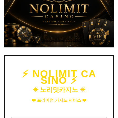
⚡ NOLIMIT CA
SINO ⚡
✴️ 노리밋카지노 ✴️
❤️ 프리미엄 카지노 서비스 ❤️