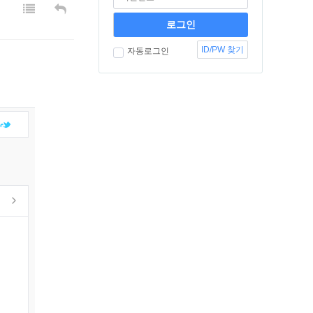
ID/PW 찾기
자동로그인