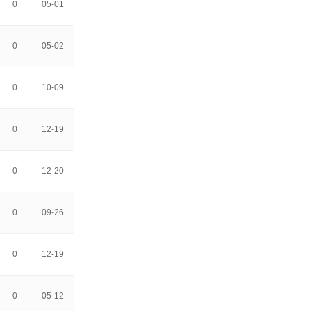
0
05-01
0
05-02
0
10-09
0
12-19
0
12-20
0
09-26
0
12-19
0
05-12