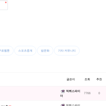
무료웹툰
스포츠중계
밤문화
기타 커뮤니티
글쓴이
조회
추천
먹튀스파이
7766
0
더
먹튀스파이