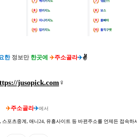
요한
정보만
한곳에
✈️
주소골라
✈️
✌️
ttps://jusopick.com
♀️
✈️
주소골라
✈️
에서
 스포츠중계, 애니24, 유흥사이트 등
바뀐주소를 언제든 접속하세