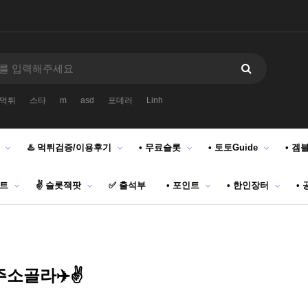
먹튀
스타
m
asd
포데러
Linh
♨️ 먹튀검증/이용후기
• 무료슬롯
• 토토Guide
• 겜블
벤트
✌️ 슬롯잭팟
✅ 출석부
• 포인트
• 한인장터
•
주소골라✈️✌️