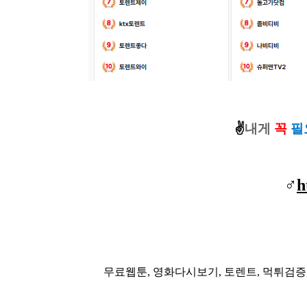
✌️
내게
꼭
필
♂️
h
무료웹툰, 영화다시보기, 토렌트, 먹튀검증,