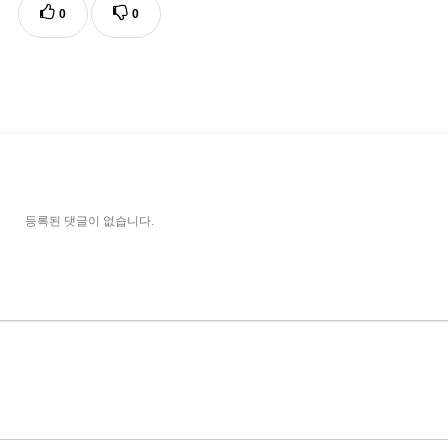
0
0
등록된 댓글이 없습니다.