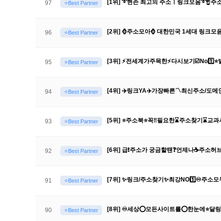
[1위] ➰현존 최고의 주소ㅣ링크모음➰☝️주소
97
⭐️Best Partner
[2위] ⌚주소모아⌚ 대한민국 1세대 링크모
96
⭐️Best Partner
[3위] ⚡️전세계가주목한⚡️다시보기☑️No1️⃣⭐
95
⭐️Best Partner
[4위] ✈️링크YA✈️가장빠른〽️최신주소/도
94
⭐️Best Partner
[5위] ⭐️주소북⭐️꼭‼️필요한⌛주소찾기⌛교
93
⭐️Best Partner
[6위] 급❗주소가 궁금할땐❓언제나☕주소허
92
⭐️Best Partner
[7위] ✨링크/주소찾기✨최강NO1️⃣♾️주소
91
⭐️Best Partner
[8위] ♾️세상⭕모든사이트를⭕한눈에⭐️달링
90
⭐️Best Partner