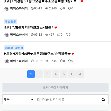
[1위] ⚡️최강링크⚡️링크모음❤️주소모음❤️링크찾기❤…
먹튀스파이더
05-19
2,140
0
0
무료웹툰
[1위] 〽️웹툰계의‼️다크호스⭐️달툰⭐️
먹튀스파이더
05-12
417
0
0
⭐️Best Partner
▶️로딩◀️가장Hot한❤️모든링크/주소/순위제공❤️
먹튀스파이더
10-02
1,644
0
0
2
3
4
5
1
전체 98건
1 페이지