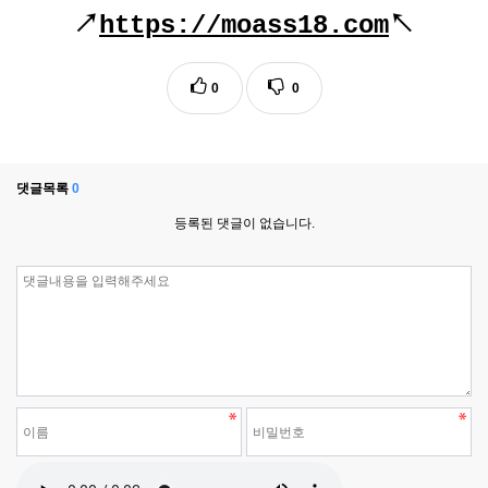
↗️
https://moass18.com
↖️
0
0
댓글목록
0
등록된 댓글이 없습니다.