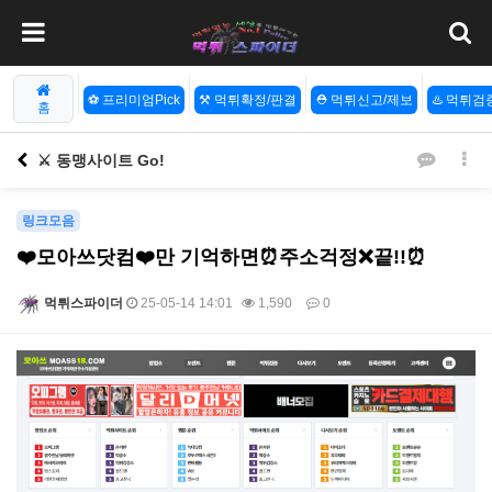
⚽️ 프리미엄Pick
⚒️ 먹튀확정/판결
⛑️ 먹튀신고/제보
♨️ 먹튀
홈
⚔️ 동맹사이트 Go!
링크모음
❤️모아쓰닷컴❤️만 기억하면⏰주소걱정❌끝!!⏰
먹튀스파이더
25-05-14 14:01
1,590
0
본문