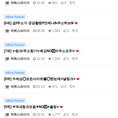
먹튀스파이더
12-20
961
0
0
⭐️Best Partner
[6위] 급❗주소가 궁금할땐❓언제나☕주소허브☕
먹튀스파이더
09-26
1,561
0
0
⭐️Best Partner
[7위] ✨링크/주소찾기✨최강NO1️⃣♾️주소모두✨
먹튀스파이더
12-19
1,101
0
0
⭐️Best Partner
[8위] ♾️세상⭕모든사이트를⭕한눈에⭐️달링크⭐️
먹튀스파이더
05-12
471
0
0
⭐️Best Partner
[9위] ✴️국내링크모음✴️NO1️⃣⭐️올링⭐️
먹튀스파이더
10-01
1,777
0
0