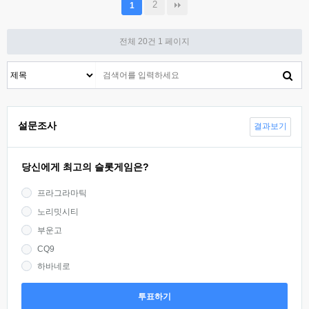
2
1
전체 20건
1 페이지
설문조사
결과보기
당신에게 최고의 슬롯게임은?
프라그라마틱
노리밋시티
부운고
CQ9
하바네로
투표하기