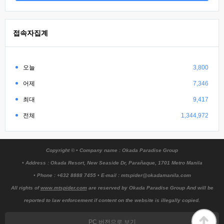
접속자집계
오늘
3,800
어제
7,346
최대
9,417
전체
1,344,972
Copyright © • Company name : Okada Paradise Group
• Address : Okada Resort, New Seaside Dr, Parañaque, 1701 Metro Manila
• Phone : +632 8888 7455 • E-mail : mtspider@okadamanila.com
All rights of
www.mtspider.com
are reserved by Okada Paradise Group And will be
reported to law enforcement if content on the website is illegally copied.
PC 버전으로 보기