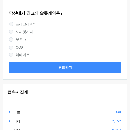
당신에게 최고의 슬롯게임은?
프라그라마틱
노리밋시티
부운고
CQ9
하바네로
투표하기
접속자집계
오늘
930
어제
2,152