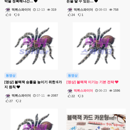
박을 정복해나간…
돈을 딸 수 있는…
먹튀스파이더
12-13
319
먹튀스파이더
08-03
758
0
0
24
1
동영상
동영상
[영상] 블랙잭 승률을 높이기 위한 6가
[영상] 블랙잭 이기는 기본 전략
지 원칙
먹튀스파이더
06-23
1596
먹튀스파이더
07-11
2087
22
3
27
2