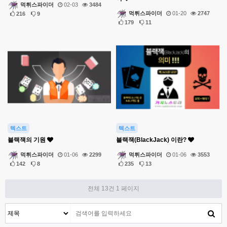
먹튀스파이더
02-03
3484
먹튀스파이더
01-20
2747
216
9
179
11
텍스트
텍스트
블랙잭의 기원
블랙잭(BlackJack) 이란?
먹튀스파이더
01-06
2299
먹튀스파이더
01-06
3553
142
8
235
13
전체 13건
1 페이지