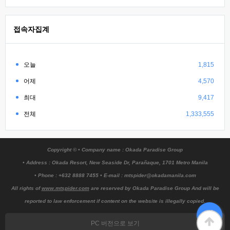
접속자집계
오늘
1,815
어제
4,570
최대
9,417
전체
1,333,555
Copyright © • Company name : Okada Paradise Group
• Address : Okada Resort, New Seaside Dr, Parañaque, 1701 Metro Manila
• Phone : +632 8888 7455 • E-mail : mtspider@okadamanila.com
All rights of
www.mtspider.com
are reserved by Okada Paradise Group And will be
reported to law enforcement if content on the website is illegally copied.
PC 버전으로 보기