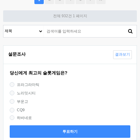
전체 932건
1 페이지
설문조사
결과보기
당신에게 최고의 슬롯게임은?
프라그라마틱
노리밋시티
부운고
CQ9
하바네로
투표하기