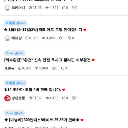
럭키머니
01-03
4,357
0
0
호텔룸 팝니다
☕ 1월8일~11일(3박) 메리어트 호텔 판매합니다
베테랑
01-02
4,493
0
0
Peso 삽니다
[세부환전] *환전* 신속 안전 무사고 필리핀 세부환전
케빈윤
01-02
2,960
0
0
호텔룸 팝니다
1/14 오카다 코랄 4박 판매 합니다.
방판전문
01-02
4,189
0
0
Peso 팝니다
◈ [마닐라] 300만페소/레이트 25.85에 판매◈