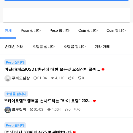
전체
Peso 삽니다
Peso 팝니다
Coin 삽니다
Coin 팝니다
손대손 거래
호텔룸 삽니다
호텔룸 팝니다
기타 거래
Peso 삽니다
마닐라/페소/USDT/환전에 대한 모든것 오실장이 풀어…
푸바오실장
01-04
4,110
0
0
호텔룸 팝니다
**카이호텔** 행복을 선사드리는 "카이 호텔" 202…
크루찰뤼
01-03
4,664
0
0
Peso 팝니다
[맥심]에서 300만페소(25.8) 판매합니다