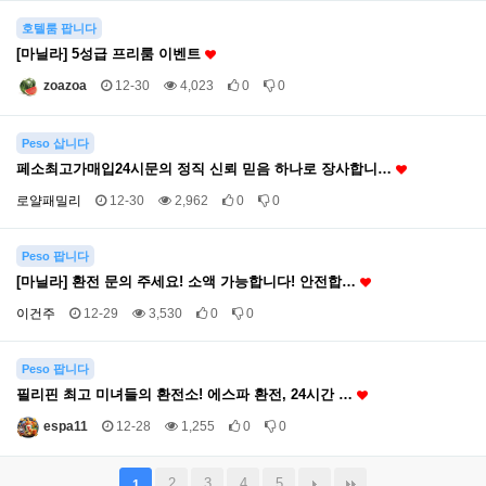
호텔룸 팝니다
[마닐라] 5성급 프리룸 이벤트
zoazoa
12-30
4,023
0
0
Peso 삽니다
페소최고가매입24시문의 정직 신뢰 믿음 하나로 장사합니…
로얄패밀리
12-30
2,962
0
0
Peso 팝니다
[마닐라] 환전 문의 주세요! 소액 가능합니다! 안전합…
이건주
12-29
3,530
0
0
Peso 팝니다
필리핀 최고 미녀들의 환전소! 에스파 환전, 24시간 …
espa11
12-28
1,255
0
0
2
3
4
5
1