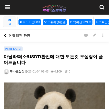
⚽️ 프리미엄Pick
⚒️ 먹튀확정/판결
⛑️ 먹튀신고/제보
♨️ 먹튀
홈
✡️ 필리핀 환전
Peso 삽니다
마닐라/페소/USDT/환전에 대한 모든것 오실장이 풀
어드립니다
푸바오실장
26-01-04 09:43
4,109
0
본문