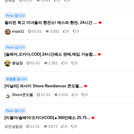
천과장
01-01
3,243
0
0
Peso 팝니다
필리핀 최고 미녀들의 환전소! 에스파 환전, 24시간 …
espa11
01-01
3,092
0
0
Peso 삽니다
[솔레어,오카다,COD] 24시간페소 판매,매입 가능합…
왕실장
01-01
2,352
0
0
호텔룸 팝니다
[마닐라] 파사이 Shore Residences 콘도텔…
Shore콘도텔
12-31
2,414
0
0
Peso 팝니다
[리월마/솔레어/오카다/COD]▲300만페소 25.75…
오민성팀장
12-31
3,873
0
0