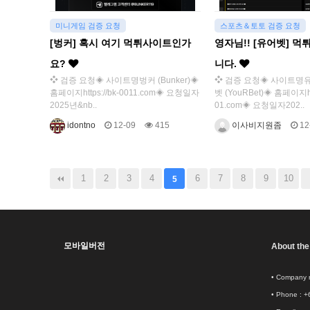
미니게임 검증 요청
스포츠＆토토 검증 요청
[벙커] 혹시 여기 먹튀사이트인가
영자님!! [유어벳] 
요?
니다.
❖ 검증 요청◈ 사이트명벙커 (Bunker)◈
❖ 검증 요청◈ 사이트명
홈페이지https://bk-0011.com◈ 요청일자
벳 (YouRBet)◈ 홈페이지htt
2025년&nb..
01.com◈ 요청일자202..
idontno
12-09
415
이사비지원좀
12
1
2
3
4
6
7
8
9
10
5
모바일버전
About th
• Company 
• Phone : 