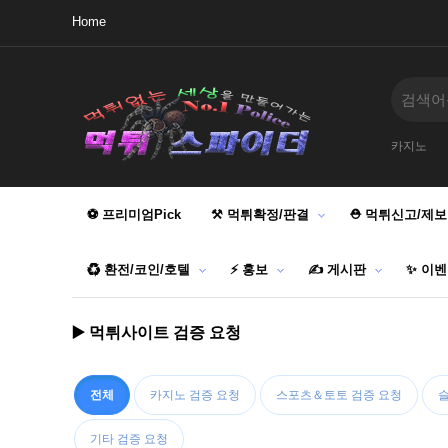
Home
카지노
⚽️ 프리미엄Pick
⚒️ 먹튀확정/판결
⛑️ 먹튀신고/제보
하위분류
♻️ 환전/코인/호텔
⚡️ 홍보
✍️ 게시판
✨ 이
▶️ 먹튀사이트 검증 요청
전체
카지노 검증 요청
스포츠＆토토 검증 요청
슬
기타 검증 요청