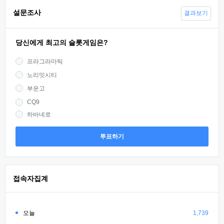
설문조사
결과보기
당신에게 최고의 슬롯게임은?
프라그라마틱
노리밋시티
부운고
CQ9
하바네로
투표하기
접속자집계
오늘
1,739