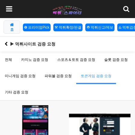
⚽️ 프리미엄Pick
⚒️ 먹튀확정/판결
⛑️ 먹튀신고/제보
♨️ 먹튀
홈
▶️ 먹튀사이트 검증 요청
전체
카지노 검증 요청
스포츠＆토토 검증 요청
슬롯 검증 요청
미니게임 검증 요청
파워볼 검증 요청
토큰게임 검증 요청
기타 검증 요청