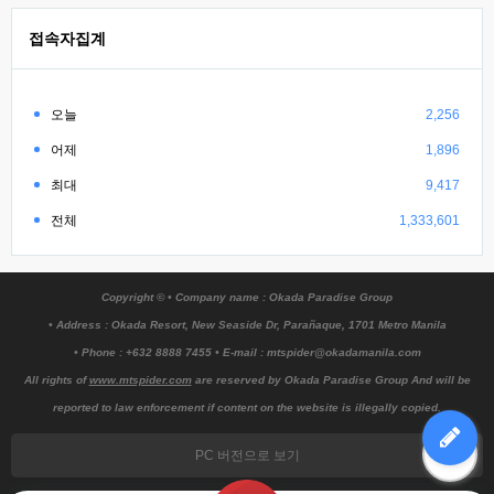
접속자집계
오늘
2,256
어제
1,896
최대
9,417
전체
1,333,601
Copyright © • Company name : Okada Paradise Group
• Address : Okada Resort, New Seaside Dr, Parañaque, 1701 Metro Manila
• Phone : +632 8888 7455 • E-mail : mtspider@okadamanila.com
All rights of
www.mtspider.com
are reserved by Okada Paradise Group And will be
reported to law enforcement if content on the website is illegally copied.
PC 버전으로 보기