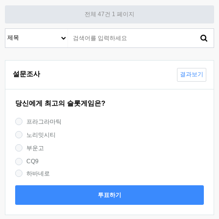
전체 47건
1 페이지
설문조사
결과보기
당신에게 최고의 슬롯게임은?
프라그라마틱
노리밋시티
부운고
CQ9
하바네로
투표하기