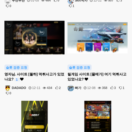
부란부란
01-05
464
0
Slot박사
12-22
507
3
0
1
슬롯 검증 요청
슬롯 검증 요청
영자님. 사이트 [월하] 먹튀사고가 있었
릴게임 사이트 [몰메가] 여기 먹튀사고
나요?
있었나요?
1
DADADO
12-11
434
2
빠가
12-08
358
3
1
0