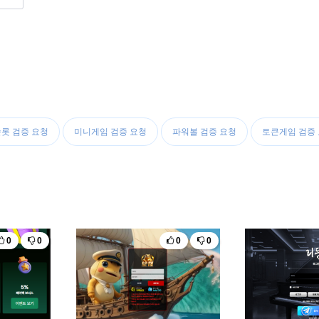
롯 검증 요청
미니게임 검증 요청
파워볼 검증 요청
토큰게임 검증
0
0
0
0