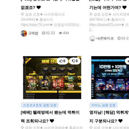
없겠죠?
기는데 어떤가여?
❖ 검증 요청◈ 사이트명샤크
❖ 검증 요청◈ 사이트명
(SHARK)◈ 홈페이지
(BETBALL)◈ 홈페이지
https://skpc79.com◈ 요청일자2026년..
https://baba825.com
2..
고래밥
02-23
494
내콘돼지코
02-2
0
0
스포츠＆토토 검증 요청
카지노 검증 요청
[베베] 텔레방에서 봤는데 먹튀이
영자님! [해담] 먹튀
력 조회되나요?
지 구분되나요?
❖ 검증 요청◈ 사이트명베베◈ 홈페이지
❖ 검증 요청◈ 사이트명