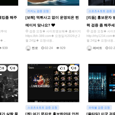
카지노 검증 요청
스포츠＆토토 검증 
체킹좀 해주
[보해] 먹튀사고 없이 운영되온 찐
[리듬] 홍보문자
메이저 맞나요?
력 검증 좀 해주세
윈투데
❖ 검증 요청◈ 사이트명보해◈ 홈페이지
❖ 검증 요청◈ 사
https://bh-389.com◈ 요청일자2026년 2
http://rhy1234.c
◈ ..
월 24일◈ 요청내용..
월 24일◈ 요청내용..
939
찐로
02-24
929
레버트
02-
0
0
1
0
스포츠＆토토 검증 요청
파워볼 검증 요청
새가 살짝 풍
[젠] 여기 문자로 홍보하던데 안전
[올타임] 이곳 검