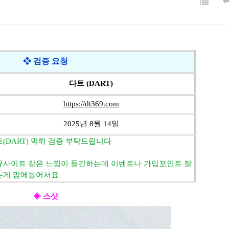
❖
검증 요청
다트 (DART)
https://dt369.com
2025
년
8
월
14
일
(DART) 먹튀 검증 부탁드립니다
규사이트 같은 느낌이 들긴하는데 이벤트나 가입포인트 잘
는게 맘에들어서요
◈ 스샷