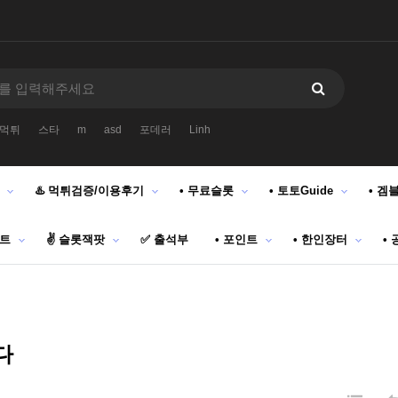
먹튀
스타
m
asd
포데러
Linh
♨️ 먹튀검증/이용후기
• 무료슬롯
• 토토Guide
• 겜블
벤트
✌️ 슬롯잭팟
✅ 출석부
• 포인트
• 한인장터
•
다