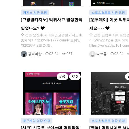
카지노 검증 요청
스포츠＆토토 검증 요청
[고광렬카지노] 먹튀사고 발생한적
[윈투데이] 이곳 먹튀
있었나요?
세요~~~
❖ 검증 요청◈ 사이트명고광렬카지노◈
❖ 검증 요청◈ 사이트명
홈페이지https://kkr-1777.com◈ 요청일
이 (Win2Day)◈ 홈페이지
자2026년 2월 24일..
https://www.2day101.com
광려리탑
02-24
957
따르릉
02-24
0
0
토큰게임 검증 요청
스포츠＆토토 검증 요청
[샤크] 신규로 보이는데 먹튀할일
[벳볼] 먹튀사이트 냄