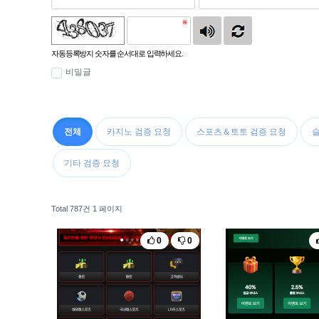
자동등록방지 숫자를 순서대로 입력하세요.
비밀글
전체
카지노 검증 요청
스포츠＆토토 검증 요청
슬
기타 검증 요청
Total 787건
1 페이지
0
0