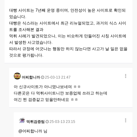
대빵 사이트는 7년째 운영 중이며, 안전성이 높은 사이트로 확인되
었습니다.
대빵은 식스라는 사이트에서 최근 리뉴얼되었고, 과거의 식스 사이
트를 조사해본 결과
먹튀 사례가 발견되었으나, 이는 비슷하게 만들어진 사칭 사이트에
서 발생한 사고였습니다.
따라서 규정에 어긋나는 행동만 하지 않는다면 사고가 날 일은 없을
것으로 평가됩니다.
어찌합니까
25-03-13 21:47
아 신규사이트가 아니였나보네여 ㅎㅎ
다른곳은 다 먹튀사이트니깐 보증업체 쓰라고 하는데
여긴 찐 검증같고 믿을만하네요 ㅎㅎ
먹튀검증팀
25-03-13 23:15
@어찌합니까 님