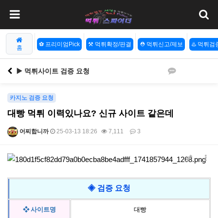
⚽️ 프리미엄Pick
⚒️ 먹튀확정/판결
⛑️ 먹튀신고/제보
♨️ 먹튀
홈
▶️ 먹튀사이트 검증 요청
카지노 검증 요청
대빵 먹튀 이력있나요? 신규 사이트 같은데
어찌합니까
25-03-13 18:26
7,111
3
본문
◈ 검증 요청
❖
사이트명
대빵