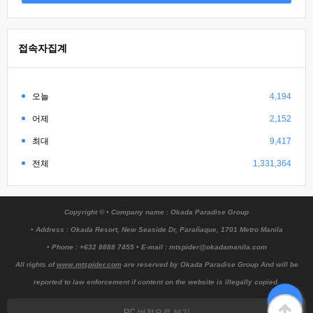
접속자집계
오늘
4,194
어제
2,152
최대
9,417
전체
1,331,364
Copyright © • Company name : Okada Paradise Group
• Address : Okada Resort, New Seaside Dr, Parañaque, 1701 Metro Manila
• Phone : +632 8888 7455 • E-mail : mtspider@okadamanila.com
All rights of
www.mtspider.com
are reserved by Okada Paradise Group And will be
reported to law enforcement if content on the website is illegally copied.
PC 버전으로 보기