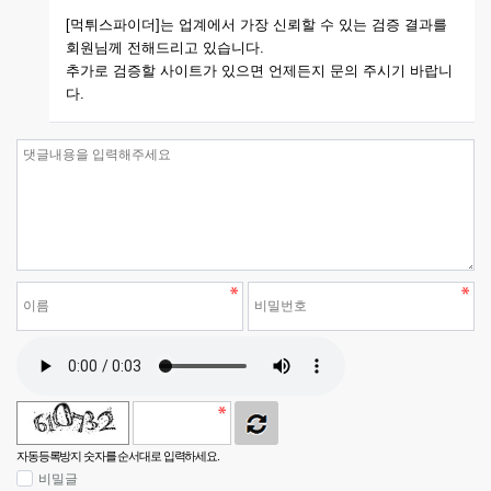
[먹튀스파이더]는 업계에서 가장 신뢰할 수 있는 검증 결과를
회원님께 전해드리고 있습니다.
추가로 검증할 사이트가 있으면 언제든지 문의 주시기 바랍니
다.
자동등록방지 숫자를 순서대로 입력하세요.
비밀글