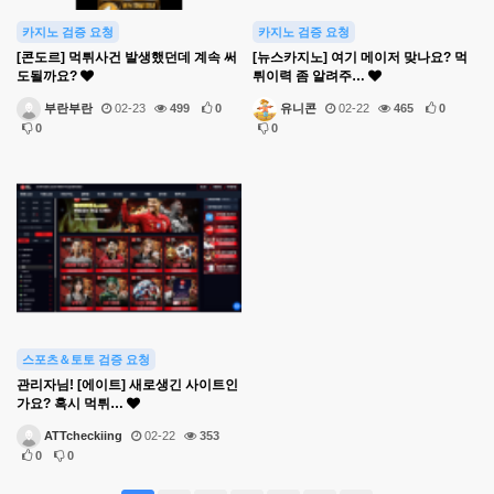
카지노 검증 요청
카지노 검증 요청
[콘도르] 먹튀사건 발생했던데 계속 써
[뉴스카지노] 여기 메이저 맞나요? 먹
도될까요?
튀이력 좀 알려주…
부란부란
02-23
499
0
유니콘
02-22
465
0
0
0
스포츠＆토토 검증 요청
관리자님! [에이트] 새로생긴 사이트인
가요? 혹시 먹튀…
ATTcheckiing
02-22
353
0
0