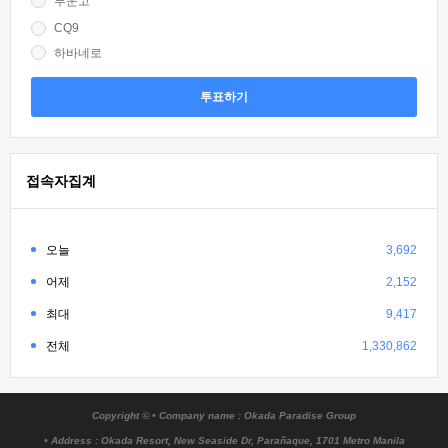
부운고
CQ9
하바네로
투표하기
접속자집계
오늘
3,692
어제
2,152
최대
9,417
전체
1,330,862
Copyright © • Company name : Okada Paradise Group
• Address : Okada Resort, New Seaside Dr, Parañaque, 1701 Metro Manila