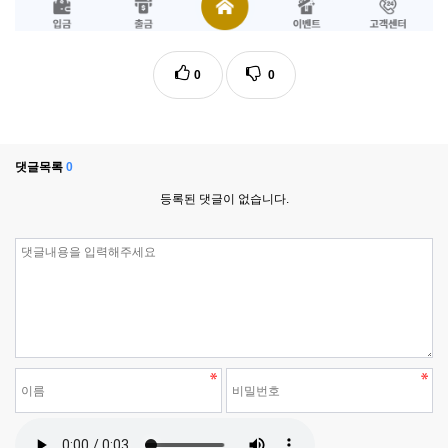
0
0
댓글목록
0
등록된 댓글이 없습니다.