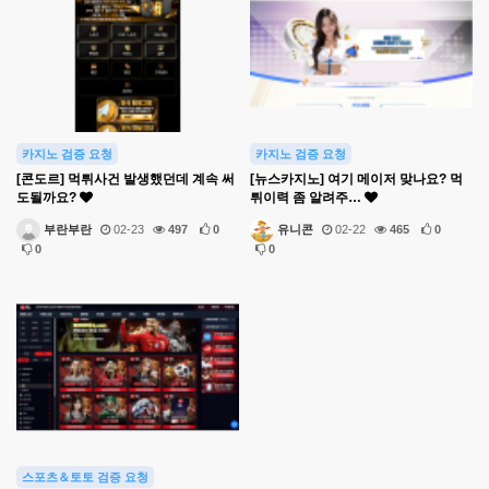
카지노 검증 요청
카지노 검증 요청
[콘도르] 먹튀사건 발생했던데 계속 써
[뉴스카지노] 여기 메이저 맞나요? 먹
도될까요?
튀이력 좀 알려주…
부란부란
02-23
497
0
유니콘
02-22
465
0
0
0
스포츠＆토토 검증 요청