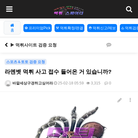
⚽️ 프리미엄Pick
⚒️ 먹튀확정/판결
⛑️ 먹튀신고/제보
♨️ 먹튀
홈
▶️ 먹튀사이트 검증 요청
스포츠＆토토 검증 요청
라멘벳 먹튀 사고 접수 들어온 거 있습니까?
바깥세상구경하고싶어라
25-02-18 05:59
3,315
0
본문