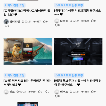
카지노 검증 요청
스포츠＆토토 검증 요청
[고광렬카지노] 먹튀사고 발생한적 있
[윈투데이] 이곳 먹튀체킹좀 해주세요
~~~
었나요?
따르릉
02-24
939
0
광려리탑
02-24
957
0
0
0
카지노 검증 요청
스포츠＆토토 검증 요청
[보해] 먹튀사고 없이 운영되온 찐 메이
[리듬] 홍보문자 받았는데 먹튀이력 검
저 맞나요?
증 좀 해주세요!…
찐로
02-24
929
0
0
레버트
02-24
888
0
0