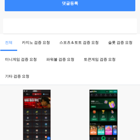
댓글등록
전체
카지노 검증 요청
스포츠＆토토 검증 요청
슬롯 검증 요청
미니게임 검증 요청
파워볼 검증 요청
토큰게임 검증 요청
기타 검증 요청