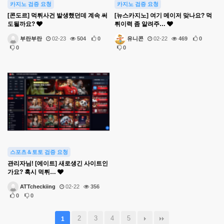
카지노 검증 요청
카지노 검증 요청
[콘도르] 먹튀사건 발생했던데 계속 써
[뉴스카지노] 여기 메이저 맞나요? 먹
도될까요?
튀이력 좀 알려주…
부란부란
02-23
504
0
유니콘
02-22
469
0
0
0
스포츠＆토토 검증 요청
관리자님! [에이트] 새로생긴 사이트인
가요? 혹시 먹튀…
ATTcheckiing
02-22
356
0
0
2
3
4
5
1