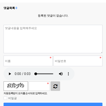
댓글목록
0
등록된 댓글이 없습니다.
자동등록방지 숫자를 순서대로 입력하세요.
비밀글