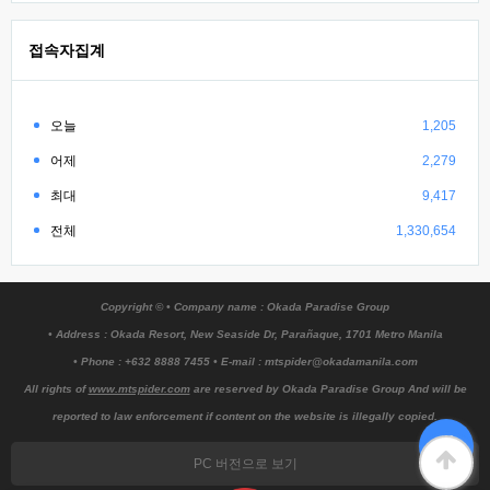
접속자집계
오늘
1,205
어제
2,279
최대
9,417
전체
1,330,654
Copyright © • Company name : Okada Paradise Group
• Address : Okada Resort, New Seaside Dr, Parañaque, 1701 Metro Manila
• Phone : +632 8888 7455 • E-mail : mtspider@okadamanila.com
All rights of
www.mtspider.com
are reserved by Okada Paradise Group And will be
reported to law enforcement if content on the website is illegally copied.
PC 버전으로 보기