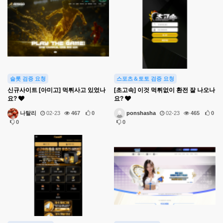
슬롯 검증 요청
스포츠＆토토 검증 요청
신규사이트 [아미고] 먹튀사고 있었나
[초고속] 이것 먹튀없이 환전 잘 나오나
요?
요?
나탈리
02-23
467
0
ponshasha
02-23
465
0
0
0