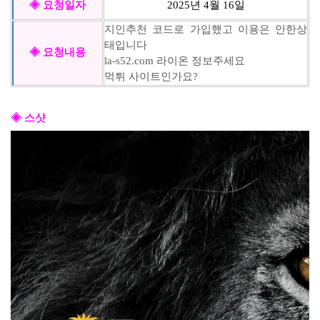
◈ 요청일자
2025
년
4
월
16
일
지인추천 코드로 가입했고 이용은 안한상
태입니다
◈ 요청내용
la-s52.com
라이온 정보주세요
먹튀 사이트인가요
?
◈ 스샷