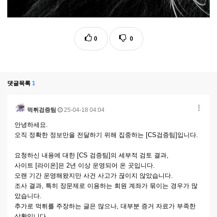
0
0
댓글목록
1
먹튀검증팀
25-04-18 04:04
안녕하세요.
오직 정확한 정보만을 전달하기 위해 집중하는 [CS검증팀]입니다.
요청하신 내용에 대한 [CS 검증팀]의 세부적 검토 결과,
사이트 [라이온]은 2년 이상 운영되어 온 곳입니다.
오랜 기간 운영해왔지만 사건 사고가 끊이지 않았습니다.
조사 결과, 특히 장문제로 이용하는 회원 계좌가 묶이는 경우가 많
았습니다.
추가로 먹튀를 주장하는 글은 많으나, 대부분 증거 자료가 부족한
상황입니다.