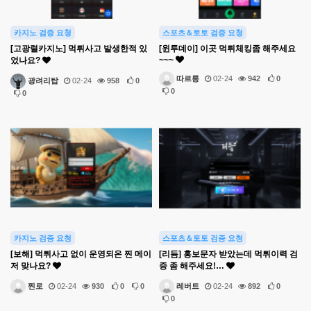
카지노 검증 요청
스포츠＆토토 검증 요청
[고광렬카지노] 먹튀사고 발생한적 있
[윈투데이] 이곳 먹튀체킹좀 해주세요
~~~
었나요?
따르릉
02-24
942
0
광려리탑
02-24
958
0
0
0
카지노 검증 요청
스포츠＆토토 검증 요청
[보해] 먹튀사고 없이 운영되온 찐 메이
[리듬] 홍보문자 받았는데 먹튀이력 검
저 맞나요?
증 좀 해주세요!…
찐로
02-24
930
0
0
레버트
02-24
892
0
0