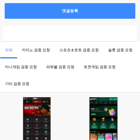
댓글등록
전체
카지노 검증 요청
스포츠＆토토 검증 요청
슬롯 검증 요청
미니게임 검증 요청
파워볼 검증 요청
토큰게임 검증 요청
기타 검증 요청