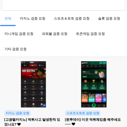
전체
카지노 검증 요청
스포츠＆토토 검증 요청
슬롯 검증 요청
미니게임 검증 요청
파워볼 검증 요청
토큰게임 검증 요청
기타 검증 요청
카지노 검증 요청
스포츠＆토토 검증 요청
[고광렬카지노] 먹튀사고 발생한적 있
[윈투데이] 이곳 먹튀체킹좀 해주세요
~~~
었나요?