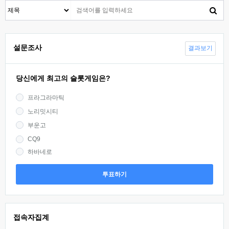
설문조사
결과보기
당신에게 최고의 슬롯게임은?
프라그라마틱
노리밋시티
부운고
CQ9
하바네로
투표하기
접속자집계