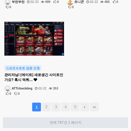
부란부란
02-23
499
0
유니콘
02-22
465
0
0
0
스포츠＆토토 검증 요청
관리자님! [에이트] 새로생긴 사이트인
가요? 혹시 먹튀…
ATTcheckiing
02-22
353
0
0
2
3
4
5
1
전체 787건
1 페이지