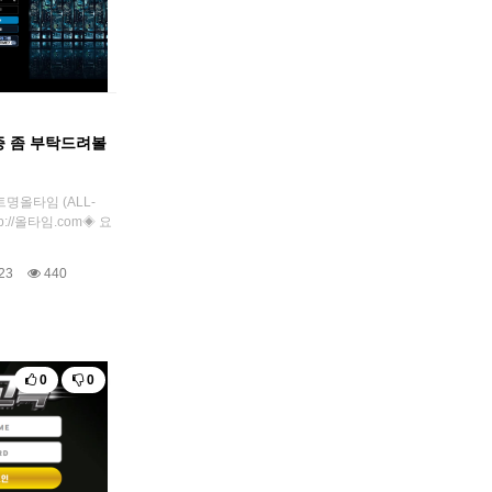
증 좀 부탁드려볼
명올타임 (ALL-
p://올타임.com◈ 요
23
440
0
0