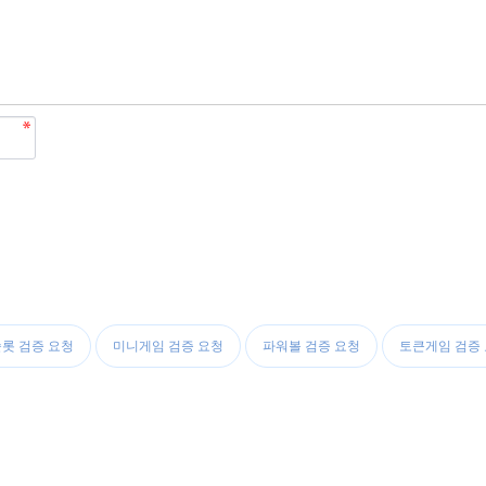
롯 검증 요청
미니게임 검증 요청
파워볼 검증 요청
토큰게임 검증