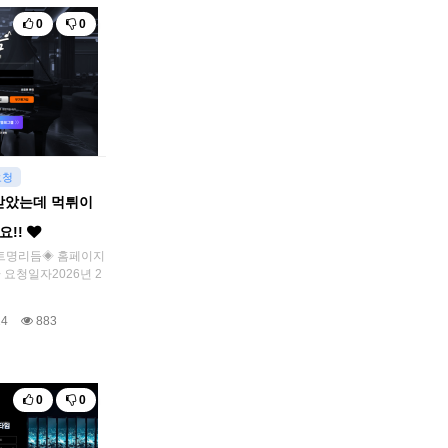
0
0
요청
 받았는데 먹튀이
요!!
이트명리듬◈ 홈페이지
om◈ 요청일자2026년 2
24
883
0
0