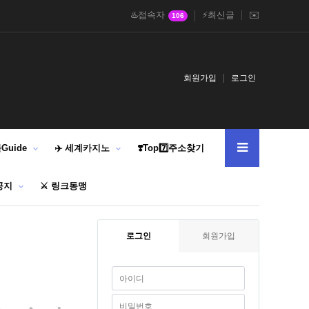
♨️접속자
⚡️최신글
✉️
106
회원가입
로그인
Guide
✈️ 세계카지노
❣️Top7️⃣주소찾기
 공지
⚔️ 링크동맹
로그인
회원가입