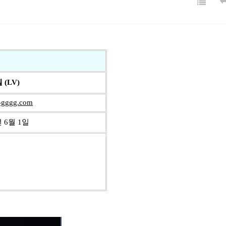
벨
(LV)
lv-gggg.com
년
6
월
1
일