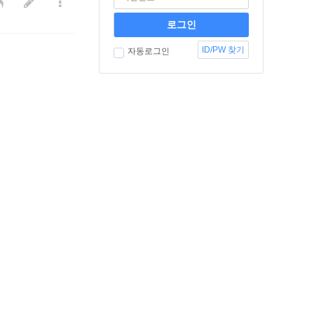
ID/PW 찾기
자동로그인