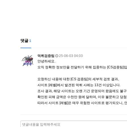
댓글
1
먹튀검증팀
25-06-03 04:03
안녕하세요.
오직 정확한 정보만을 전달하기 위해 집중하는 [CS검증팀]입
요청하신 내용에 대한 [CS 검증팀]의 세부적 검토 결과,
사이트 [레벨]에서 발견된 먹튀 사례는 13건 이상입니다.
조사 결과, 해당 사이트는 오랜 기간 운영되어 왔음에도 불
확인된 피해 금액은 수천만 원에 달하며, 이유 불문하고 당
따라서 사이트 [레벨]은 매우 위험한 사이트로 평가되오니, 