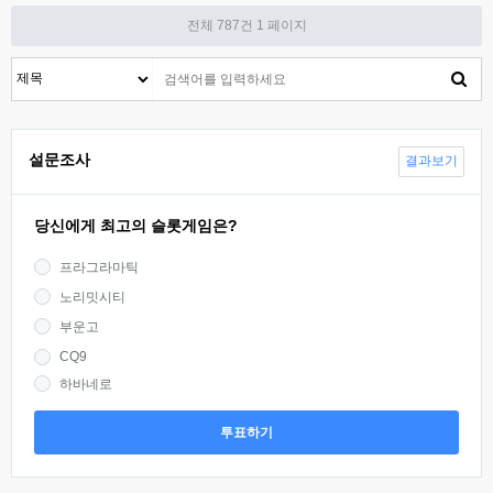
전체 787건
1 페이지
설문조사
결과보기
당신에게 최고의 슬롯게임은?
프라그라마틱
노리밋시티
부운고
CQ9
하바네로
투표하기