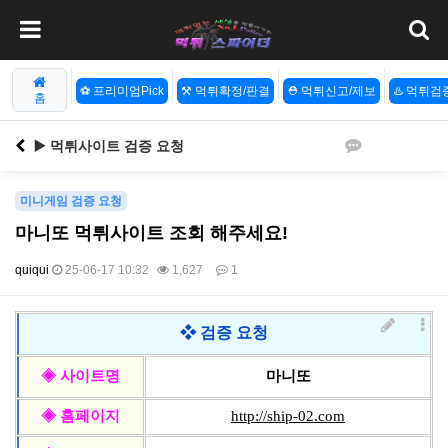
⚽️ 프리미엄Pick
⚒️ 먹튀확정/판결
⛑️ 먹튀신고/제보
♨️ 먹튀
홈
▶️ 먹튀사이트 검증 요청
미니게임 검증 요청
마니또 먹튀사이트 조회 해주세요!
quiqui
25-06-17 10:32
1,627
1
본문
❖
검증 요청
◈ 사이트명
마니또
◈ 홈페이지
http://ship-02.com