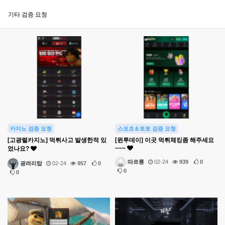
기타 검증 요청
카지노 검증 요청
스포츠＆토토 검증 요청
[고광렬카지노] 먹튀사고 발생한적 있
[윈투데이] 이곳 먹튀체킹좀 해주세요
~~~
었나요?
따르릉
02-24
939
0
광려리탑
02-24
957
0
0
0