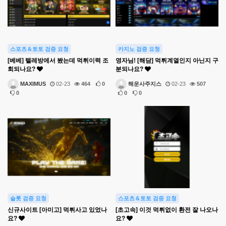
스포츠＆토토 검증 요청
카지노 검증 요청
[베베] 텔레방에서 봤는데 먹튀이력 조
영자님! [해담] 먹튀계열인지 아닌지 구
회되나요?
분되나요?
MAXIMUS
02-23
464
0
해운사주지스
02-23
507
0
0
0
슬롯 검증 요청
스포츠＆토토 검증 요청
신규사이트 [아미고] 먹튀사고 있었나
[초고속] 이것 먹튀없이 환전 잘 나오나
요?
요?