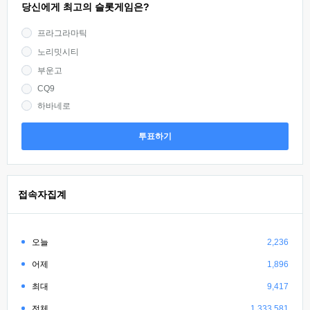
당신에게 최고의 슬롯게임은?
프라그라마틱
노리밋시티
부운고
CQ9
하바네로
투표하기
접속자집계
오늘
2,236
어제
1,896
최대
9,417
전체
1,333,581