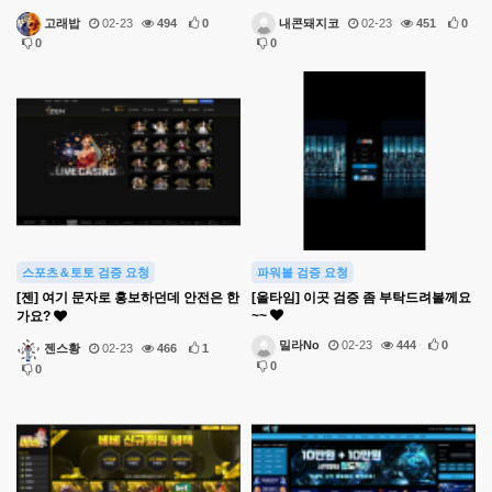
고래밥
02-23
494
0
내콘돼지코
02-23
451
0
0
0
스포츠＆토토 검증 요청
파워볼 검증 요청
[젠] 여기 문자로 홍보하던데 안전은 한
[올타임] 이곳 검증 좀 부탁드려볼께요
~~
가요?
밀라No
02-23
444
0
젠스황
02-23
466
1
0
0