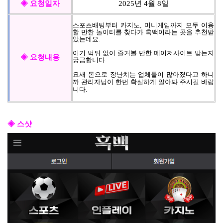
◈ 요청일자
2025
년
4
월
8
일
스포츠배팅부터 카지노
,
미니게임까지 모두 이용
할 만한 놀이터를 찾다가 흑백이라는 곳을 추천받
았는데요
.
여기 먹튀 없이 즐겨볼 만한 메이저사이트 맞는지
◈ 요청내용
궁금합니다
.
요새 돈으로 장난치는 업체들이 많아졌다고 하니
까 관리자님이 한번 확실하게 알아봐 주시길 바랍
니다
.
◈ 스샷