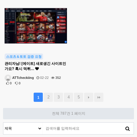
스포츠＆토토 검증 요청
관리자님! [에이트] 새로생긴 사이트인
가요? 혹시 먹튀…
ATTcheckiing
02-22
352
0
0
2
3
4
5
1
전체 787건
1 페이지