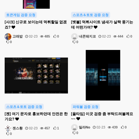
토큰게임 검증 요청
스포츠＆토토 검증 요청
[샤크] 신규로 보이는데 먹튀할일 없겠
[벳볼] 먹튀사이트 냄새가 살짝 풍기는
죠?
데 어떤가여?
고래밥
02-23
485
0
내콘돼지코
02-23
444
0
0
0
스포츠＆토토 검증 요청
파워볼 검증 요청
[젠] 여기 문자로 홍보하던데 안전은 한
[올타임] 이곳 검증 좀 부탁드려볼께요
~~
가요?
밀라No
02-23
439
0
젠스황
02-23
457
1
0
0