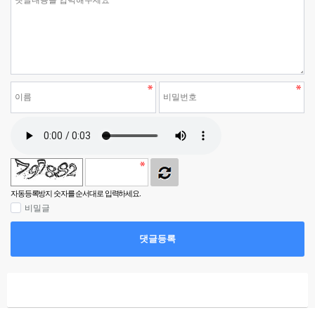
자동등록방지 숫자를 순서대로 입력하세요.
비밀글
댓글등록