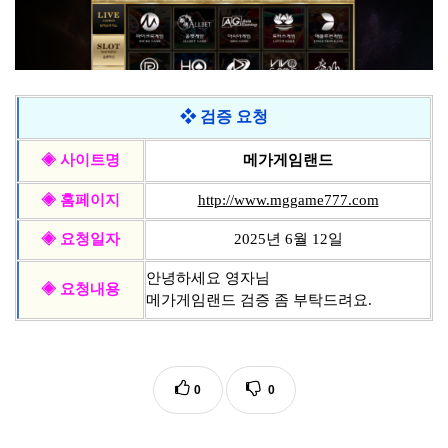
❖
검증 요청
◈ 사이트명
메가게임랜드
◈ 홈페이지
http://www.mggame777.com
◈ 요청일자
2025
년
6
월
12
일
안녕하세요 영자님
◈ 요청내용
메가게임랜드 검증 좀 부탁드려요
.
0
0