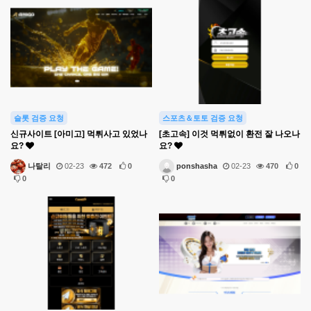
슬롯 검증 요청
스포츠＆토토 검증 요청
신규사이트 [아미고] 먹튀사고 있었나
[초고속] 이것 먹튀없이 환전 잘 나오나
요?
요?
나탈리
02-23
472
0
ponshasha
02-23
470
0
0
0