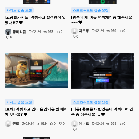
카지노 검증 요청
스포츠＆토토 검증 요청
[고광렬카지노] 먹튀사고 발생한적 있
[윈투데이] 이곳 먹튀체킹좀 해주세요
~~~
었나요?
따르릉
02-24
939
0
광려리탑
02-24
957
0
0
0
카지노 검증 요청
스포츠＆토토 검증 요청
[보해] 먹튀사고 없이 운영되온 찐 메이
[리듬] 홍보문자 받았는데 먹튀이력 검
저 맞나요?
증 좀 해주세요!…
찐로
02-24
929
0
0
레버트
02-24
889
0
0