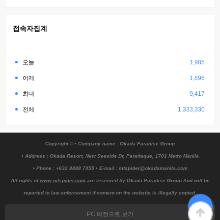
접속자집계
오늘
1,985
어제
1,896
최대
9,417
전체
1,333,330
Copyright © • Company name : Okada Paradise Group
• Address : Okada Resort, New Seaside Dr, Parañaque, 1701 Metro Manila
• Phone : +632 8888 7455 • E-mail : mtspider@okadamanila.com
All rights of
www.mtspider.com
are reserved by Okada Paradise Group And will be
reported to law enforcement if content on the website is illegally copied.
PC 버전으로 보기