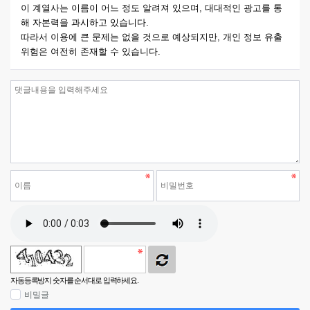
이 계열사는 이름이 어느 정도 알려져 있으며, 대대적인 광고를 통
해 자본력을 과시하고 있습니다.
따라서 이용에 큰 문제는 없을 것으로 예상되지만, 개인 정보 유출
위험은 여전히 존재할 수 있습니다.
자동등록방지 숫자를 순서대로 입력하세요.
비밀글