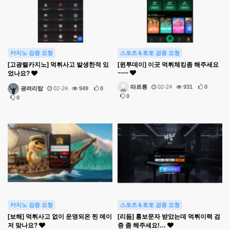
카지노 검증 요청
스포츠＆토토 검증 요청
[고광렬카지노] 먹튀사고 발생한적 있
[윈투데이] 이곳 먹튀체킹좀 해주세요
~~~
었나요?
따르릉
02-24
931
0
광려리탑
02-24
949
0
0
0
카지노 검증 요청
스포츠＆토토 검증 요청
[보해] 먹튀사고 없이 운영되온 찐 메이
[리듬] 홍보문자 받았는데 먹튀이력 검
저 맞나요?
증 좀 해주세요!…