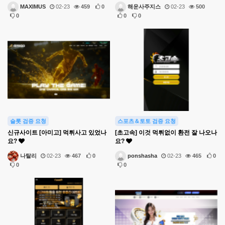
MAXIMUS
02-23
459
0
해운사주지스
02-23
500
0
0
0
슬롯 검증 요청
스포츠＆토토 검증 요청
신규사이트 [아미고] 먹튀사고 있었나
[초고속] 이것 먹튀없이 환전 잘 나오나
요?
요?
나탈리
02-23
467
0
ponshasha
02-23
465
0
0
0