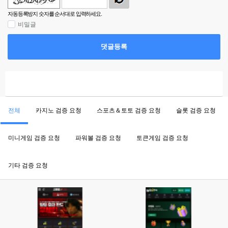
자동등록방지 숫자를 순서대로 입력하세요.
비밀글
댓글등록
전체
카지노 검증 요청
스포츠＆토토 검증 요청
슬롯 검증 요청
미니게임 검증 요청
파워볼 검증 요청
토큰게임 검증 요청
기타 검증 요청