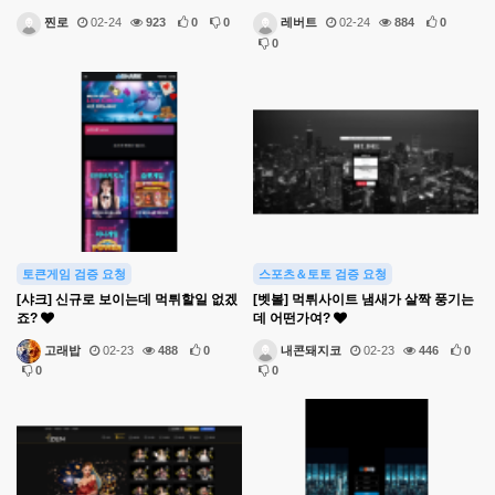
찐로
02-24
923
0
0
레버트
02-24
884
0
0
토큰게임 검증 요청
스포츠＆토토 검증 요청
[샤크] 신규로 보이는데 먹튀할일 없겠
[벳볼] 먹튀사이트 냄새가 살짝 풍기는
죠?
데 어떤가여?
고래밥
02-23
488
0
내콘돼지코
02-23
446
0
0
0