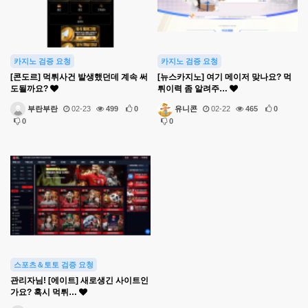
카지노 검증 요청
카지노 검증 요청
[콘도르] 먹튀사건 발생했던데 계속 써
[뉴스카지노] 여기 메이저 맞나요? 먹
도될까요?
튀이력 좀 알려주…
부란부란
02-23
499
0
유니콘
02-22
465
0
0
0
스포츠＆토토 검증 요청
관리자님! [에이트] 새로생긴 사이트인
가요? 혹시 먹튀…