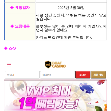
◈ 요청일자
2025
년
5
월
30
일
새로 생긴 곳인지
,
먹튀는 하는 곳인지 알고
싶습니다
.
◈ 요청내용
솔루션은 많이 본 건데 메이저 계열사인지
먼지 알수가 없네요.
카지노 땡길건데 확인 부탁합니다
.
◈ 스샷