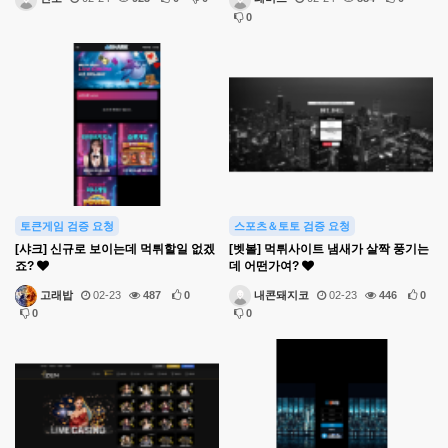
0
토큰게임 검증 요청
스포츠＆토토 검증 요청
[샤크] 신규로 보이는데 먹튀할일 없겠
[벳볼] 먹튀사이트 냄새가 살짝 풍기는
죠?
데 어떤가여?
고래밥
02-23
487
0
내콘돼지코
02-23
446
0
0
0