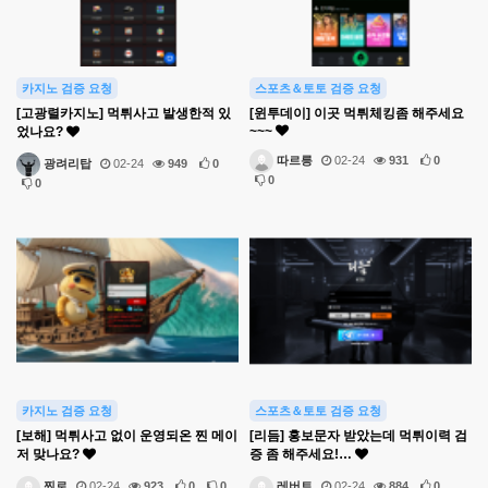
카지노 검증 요청
스포츠＆토토 검증 요청
[고광렬카지노] 먹튀사고 발생한적 있
[윈투데이] 이곳 먹튀체킹좀 해주세요
~~~
었나요?
따르릉
02-24
931
0
광려리탑
02-24
949
0
0
0
카지노 검증 요청
스포츠＆토토 검증 요청
[보해] 먹튀사고 없이 운영되온 찐 메이
[리듬] 홍보문자 받았는데 먹튀이력 검
저 맞나요?
증 좀 해주세요!…
찐로
02-24
923
0
0
레버트
02-24
884
0