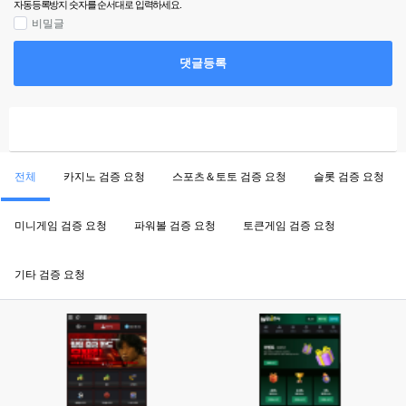
자동등록방지 숫자를 순서대로 입력하세요.
비밀글
댓글등록
전체
카지노 검증 요청
스포츠＆토토 검증 요청
슬롯 검증 요청
미니게임 검증 요청
파워볼 검증 요청
토큰게임 검증 요청
기타 검증 요청