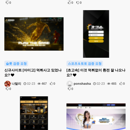
0
0
0
슬롯 검증 요청
스포츠＆토토 검증 요청
신규사이트 [아미고] 먹튀사고 있었나
[초고속] 이것 먹튀없이 환전 잘 나오나
요?
요?
나탈리
02-23
467
0
ponshasha
02-23
465
0
0
0