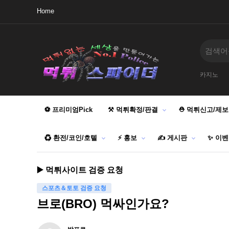
Home
카지노
⚽️ 프리미엄Pick
⚒️ 먹튀확정/판결
⛑️ 먹튀신고/제보
하위분류
♻️ 환전/코인/호텔
⚡️ 홍보
✍️ 게시판
✨ 이
▶️ 먹튀사이트 검증 요청
스포츠＆토토 검증 요청
브로(BRO) 먹싸인가요?