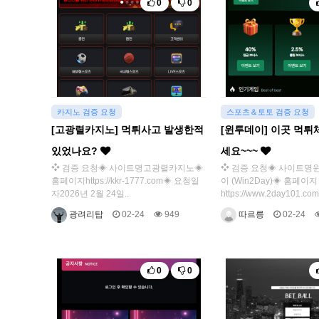
0
0
카지노 검증 요청
스포츠＆토토 검증 요청
[고광렬카지노] 먹튀사고 발생한적
[윈투데이] 이곳 먹튀
있었나요?
세요~~~
❖ 검증 요청◈ 사이트명고광렬카지노◈
❖ 검증 요청◈ 사이트명
홈페이지https://kkr-1777.com◈ 요청일
이 (Win2Day)◈ 홈페이지
자2026년 2월 24일..
https://www.2day101.com
광려리탑
02-24
949
따르릉
02-24
0
0