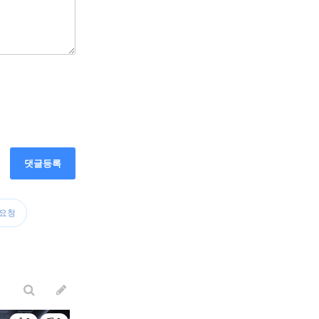
댓글등록
 요청