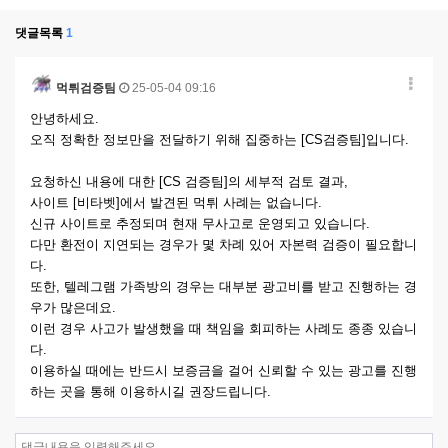
댓글목록
1
먹튀검증팀
25-05-04 09:16
안녕하세요.
오직 정확한 정보만을 전달하기 위해 집중하는 [CS검증팀]입니다.
요청하신 내용에 대한 [CS 검증팀]의 세부적 검토 결과,
사이트 [비타벳]에서 발견된 먹튀 사례는 없습니다.
신규 사이트로 추정되며 현재 무사고로 운영되고 있습니다.
다만 환전이 지연되는 경우가 몇 차례 있어 자본력 검증이 필요합니
다.
또한, 텔레그램 가족방의 경우는 대부분 광고비를 받고 진행하는 경
우가 많은데요.
이런 경우 사고가 발생했을 때 책임을 회피하는 사례도 종종 있습니
다.
이용하실 때에는 반드시 보증금을 걸어 신뢰할 수 있는 광고를 진행
하는 곳을 통해 이용하시길 권장드립니다.