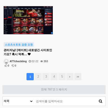
스포츠＆토토 검증 요청
관리자님! [에이트] 새로생긴 사이트인
가요? 혹시 먹튀…
ATTcheckiing
02-22
353
0
0
2
3
4
5
1
전체 787건
1 페이지