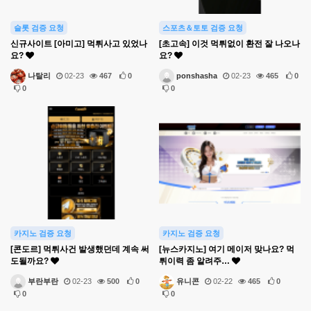
슬롯 검증 요청
스포츠＆토토 검증 요청
신규사이트 [아미고] 먹튀사고 있었나
[초고속] 이것 먹튀없이 환전 잘 나오나
요?
요?
나탈리
02-23
467
0
ponshasha
02-23
465
0
0
0
카지노 검증 요청
카지노 검증 요청
[콘도르] 먹튀사건 발생했던데 계속 써
[뉴스카지노] 여기 메이저 맞나요? 먹
도될까요?
튀이력 좀 알려주…
부란부란
02-23
500
0
유니콘
02-22
465
0
0
0