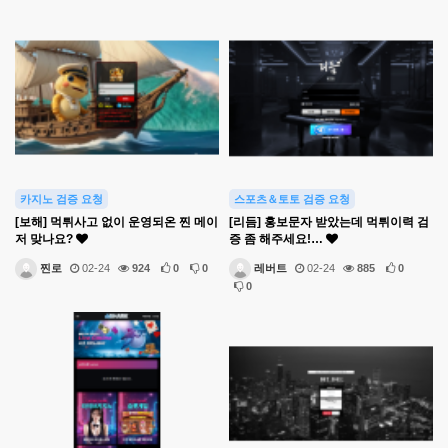
카지노 검증 요청
스포츠＆토토 검증 요청
[보해] 먹튀사고 없이 운영되온 찐 메이
[리듬] 홍보문자 받았는데 먹튀이력 검
저 맞나요?
증 좀 해주세요!…
찐로
02-24
924
0
0
레버트
02-24
885
0
0