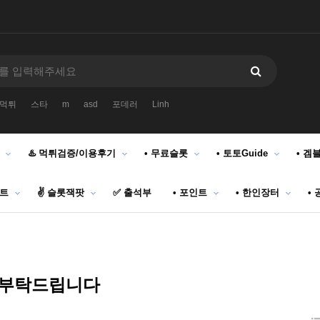
먹튀
스타
m
asd
포데러
Linh
♨️ 먹튀검증/이용후기
• 무료슬롯
• 토토Guide
• 겜블
벤트
✌️ 슬롯잭팟
✅ 출석부
• 포인트
• 한인장터
•
 부탁드립니다