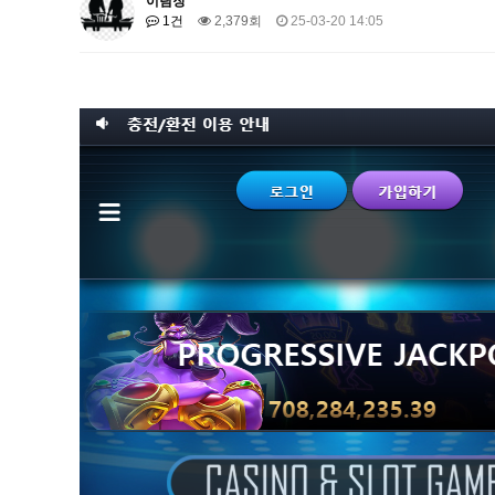
이팀장
1건
2,379회
25-03-20 14:05