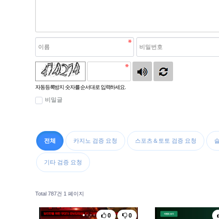
자동등록방지 숫자를 순서대로 입력하세요.
비밀글
전체
카지노 검증 요청
스포츠＆토토 검증 요청
슬
기타 검증 요청
Total 787건
1 페이지
0
0