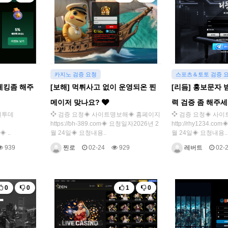
카지노 검증 요청
스포츠＆토토 검증 
체킹좀 해주
[보해] 먹튀사고 없이 운영되온 찐
[리듬] 홍보문자
메이저 맞나요?
력 검증 좀 해주세
윈투데
❖ 검증 요청◈ 사이트명보해◈ 홈페이지
❖ 검증 요청◈ 사
https://bh-389.com◈ 요청일자2026년 2
http://rhy1234.c
◈ ..
월 24일◈ 요청내용..
월 24일◈ 요청내용..
939
찐로
02-24
929
레버트
02-
0
0
1
0