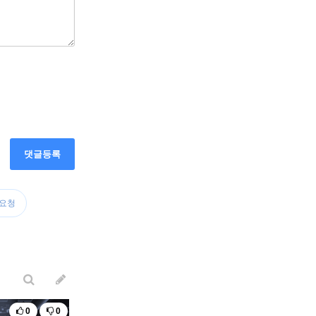
댓글등록
 요청
0
0