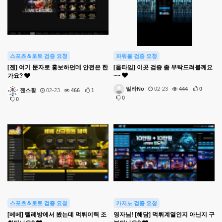
스포츠＆토토 검증 요청
파워볼 검증 요청
[젠] 여기 문자로 홍보하던데 안전은 한
[올타임] 이곳 검증 좀 부탁드려볼께요
~~
가요?
밀라No
02-23
444
0
젠스황
02-23
466
1
0
0
스포츠＆토토 검증 요청
카지노 검증 요청
[베베] 텔레방에서 봤는데 먹튀이력 조
영자님! [해담] 먹튀계열인지 아닌지 구