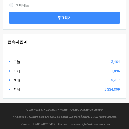
하바네로
투표하기
접속자집계
오늘
3,464
어제
1,896
최대
9,417
전체
1,334,809
Copyright © • Company name : Okada Paradise Group
• Address : Okada Resort, New Seaside Dr, Parañaque, 1701 Metro Manila
• Phone : +632 8888 7455 • E-mail : mtspider@okadamanila.com