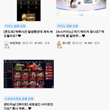
카지노 검증 요청
카지노 검증 요청
[콘도르] 먹튀사건 발생했던데 계속 써
[뉴스카지노] 여기 메이저 맞나요? 먹
도될까요?
튀이력 좀 알려주…
부란부란
02-23
505
0
유니콘
02-22
469
0
0
0
스포츠＆토토 검증 요청
관리자님! [에이트] 새로생긴 사이트인
가요? 혹시 먹튀…