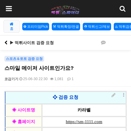
⚽️ 프리미엄Pick
⚒️ 먹튀확정/판결
⛑️ 먹튀신고/제보
♨️ 먹튀
홈
▶️ 먹튀사이트 검증 요청
스포츠＆토토 검증 요청
스마일 메이저 사이트인가요?
코감기기
25-06-30 22:30
1,081
1
본문
❖
검증 요청
◈ 사이트명
카라벨
◈ 홈페이지
https://sm-1111.com