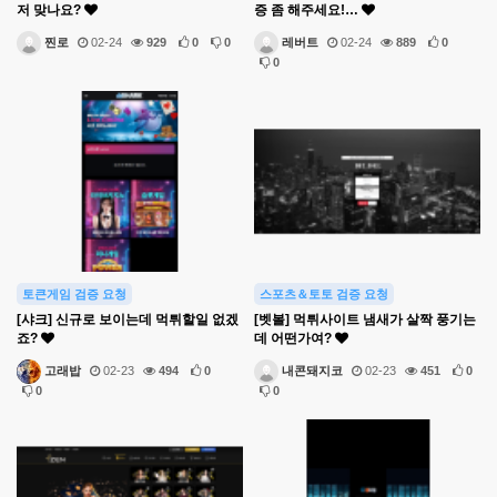
저 맞나요?
증 좀 해주세요!…
찐로
02-24
929
0
0
레버트
02-24
889
0
0
토큰게임 검증 요청
스포츠＆토토 검증 요청
[샤크] 신규로 보이는데 먹튀할일 없겠
[벳볼] 먹튀사이트 냄새가 살짝 풍기는
죠?
데 어떤가여?
고래밥
02-23
494
0
내콘돼지코
02-23
451
0
0
0