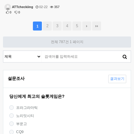
ATTcheckiing
02-22
357
0
0
2
3
4
5
1
전체 787건
1 페이지
설문조사
결과보기
당신에게 최고의 슬롯게임은?
프라그라마틱
노리밋시티
부운고
CQ9