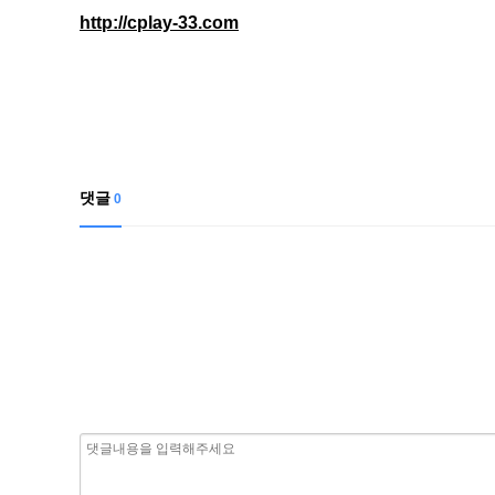
http://cplay-33.com
댓글
0