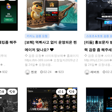
카지노 검증 요청
스포츠＆토토 검증 
체킹좀 해주
[보해] 먹튀사고 없이 운영되온 찐
[리듬] 홍보문자
메이저 맞나요?
력 검증 좀 해주세
윈투데
❖ 검증 요청◈ 사이트명보해◈ 홈페이지
❖ 검증 요청◈ 사
https://bh-389.com◈ 요청일자2026년 2
http://rhy1234.c
◈ ..
월 24일◈ 요청내용..
월 24일◈ 요청내용..
932
찐로
02-24
923
레버트
02-
0
0
1
0