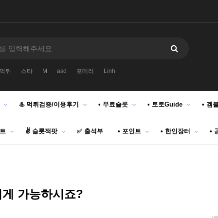
먹튀
스타
M
asd
포데러
Linh
♨️ 먹튀검증/이용후기
• 무료슬롯
• 토토Guide
• 겜블
벤트
✌️ 슬롯잭팟
✅ 출석부
• 포인트
• 한인장터
•
쉽게 가능하시죠?