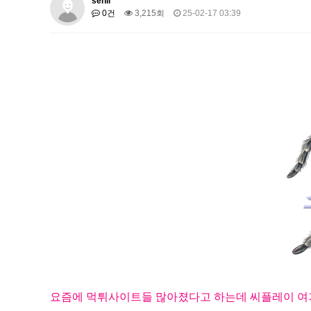
senii
0건
3,215회
25-02-17 03:39
요즘에 먹튀사이트들 많아졌다고 하는데 씨플레이 여기