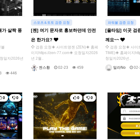
스포츠＆토토 검증 요청
파워볼 검증 요청
새가 살짝 풍
[젠] 여기 문자로 홍보하던데 안전
[올타임] 이곳 검
은 한가요?
께요~~
벳볼
❖ 검증 요청◈ 사이트명젠 (ZEN)◈ 홈페
❖ 검증 요청◈ 사이트
이지https://zen-77.com◈ 요청일자2026
TIME)◈ 홈페이지htt
◈ 요청일자2026년
년 2월..
청일자2026년..
젠스황
02-23
459
밀라No
02-
3
446
0
0
0
0