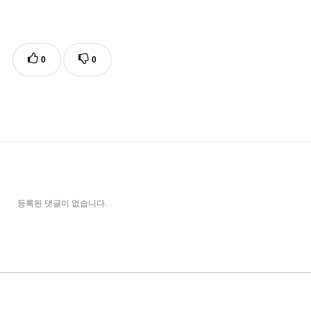
0
0
등록된 댓글이 없습니다.