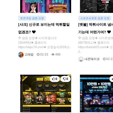
토큰게임 검증 요청
스포츠＆토토 검증 요청
[샤크] 신규로 보이는데 먹튀할일
[벳볼] 먹튀사이트 냄
없겠죠?
기는데 어떤가여?
❖ 검증 요청◈ 사이트명샤크
❖ 검증 요청◈ 사이트명
(SHARK)◈ 홈페이지
(BETBALL)◈ 홈페이지
https://skpc79.com◈ 요청일자2026년..
https://baba825.com
2..
고래밥
02-23
488
내콘돼지코
02-2
0
0