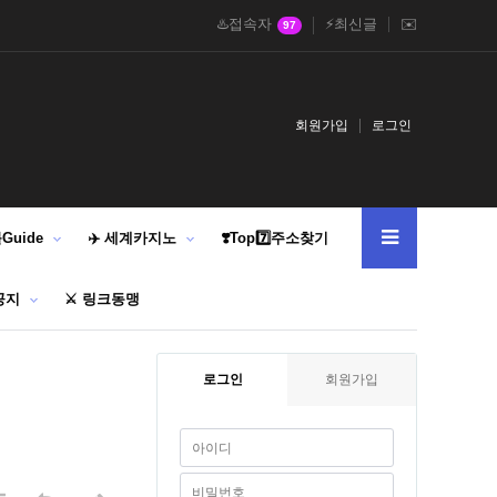
♨️접속자
⚡️최신글
✉️
97
회원가입
로그인
Guide
✈️ 세계카지노
❣️Top7️⃣주소찾기
 공지
⚔️ 링크동맹
로그인
회원가입