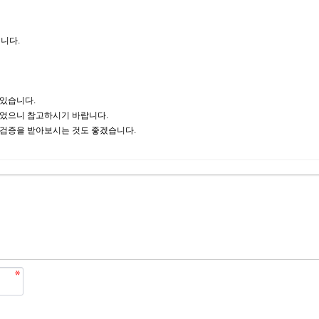
니다.
 있습니다.
되었으니 참고하시기 바랍니다.
 검증을 받아보시는 것도 좋겠습니다.