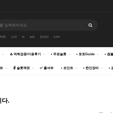
먹튀
스타
m
asd
포데러
Linh
♨️ 먹튀검증/이용후기
• 무료슬롯
• 토토Guide
• 겜블
벤트
✌️ 슬롯잭팟
✅ 출석부
• 포인트
• 한인장터
•
니다.