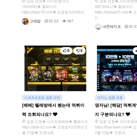
❖ 검증 요청◈ 사이트명샤크
❖ 검증 요청◈ 사이트명
(SHARK)◈ 홈페이지
(BETBALL)◈ 홈페이지
https://skpc79.com◈ 요청일자2026년..
https://baba825.com
2..
고래밥
02-23
487
내콘돼지코
02-2
0
0
스포츠＆토토 검증 요청
카지노 검증 요청
[베베] 텔레방에서 봤는데 먹튀이
영자님! [해담] 먹튀
력 조회되나요?
지 구분되나요?
❖ 검증 요청◈ 사이트명베베◈ 홈페이지
❖ 검증 요청◈ 사이트명
https://bbb-02.com◈ 요청일자2026년 2
https://hae-dam.com
월 23일◈ 요청내용..
2월 23일◈ 요청내..