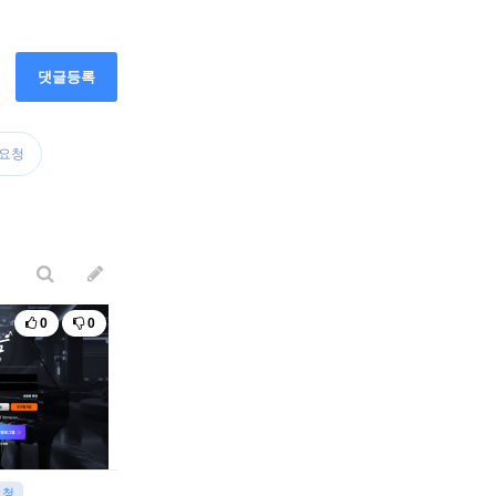
댓글등록
 요청
0
0
요청