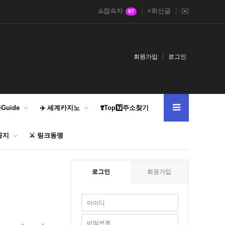
♨️접속자
⚡️최신글
✉️
97
회원가입
로그인
Guide
✈️ 세계카지노
❣️Top7️⃣주소찾기
 공지
⚔️ 링크동맹
로그인
회원가입