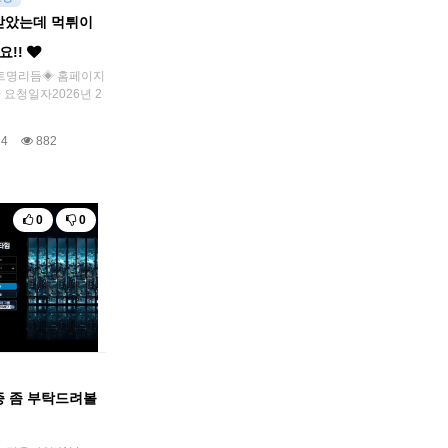
 받았는데 먹튀이
요!!
이트명리듬◈ 홈페이지
om◈ 요청일자2026년 2
24
882
0
0
증 좀 부탁드려볼