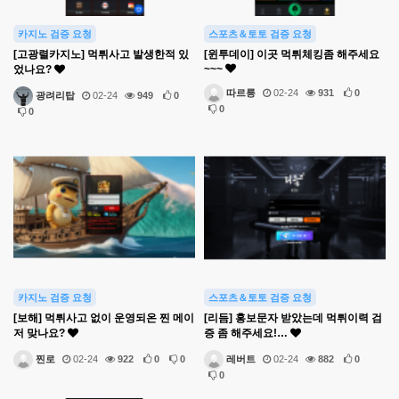
카지노 검증 요청
스포츠＆토토 검증 요청
[고광렬카지노] 먹튀사고 발생한적 있
[윈투데이] 이곳 먹튀체킹좀 해주세요
~~~
었나요?
따르릉
02-24
931
0
광려리탑
02-24
949
0
0
0
카지노 검증 요청
스포츠＆토토 검증 요청
[보해] 먹튀사고 없이 운영되온 찐 메이
[리듬] 홍보문자 받았는데 먹튀이력 검
저 맞나요?
증 좀 해주세요!…
찐로
02-24
922
0
0
레버트
02-24
882
0
0