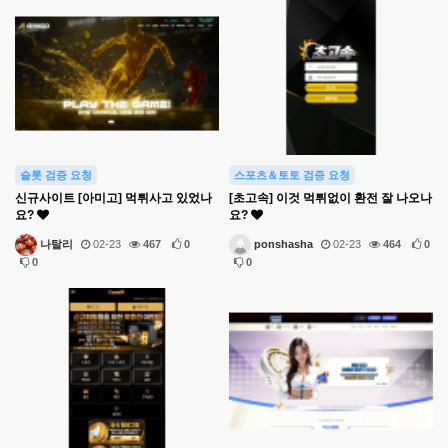
슬롯 검증 요청
스포츠＆토토 검증 요청
신규사이트 [아미고] 먹튀사고 있었나
[초고속] 이것 먹튀없이 환전 잘 나오나
요?
요?
나탈리
02-23
467
0
ponshasha
02-23
464
0
0
0