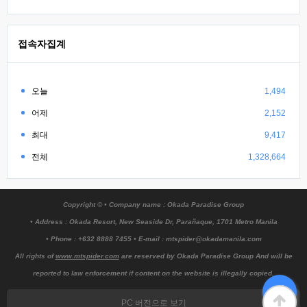
접속자집계
오늘
1,494
어제
2,152
최대
9,417
전체
1,328,664
Copyright © • Company name : Okada Paradise Group
• Address : Okada Resort, New Seaside Dr, Parañaque, 1701 Metro Manila
• Phone : +632 8888 7455 • E-mail : mtspider@okadamanila.com
All rights of
www.mtspider.com
are reserved by Okada Paradise Group And will be
reported to law enforcement if content on the website is illegally copied.
PC 버전으로 보기