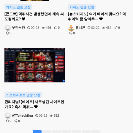
카지노 검증 요청
카지노 검증 요청
[콘도르] 먹튀사건 발생했던데 계속 써
[뉴스카지노] 여기 메이저 맞나요? 먹
도될까요?
튀이력 좀 알려주…
부란부란
02-23
496
0
유니콘
02-22
464
0
0
0
스포츠＆토토 검증 요청
관리자님! [에이트] 새로생긴 사이트인
가요? 혹시 먹튀…
ATTcheckiing
02-22
352
0
0