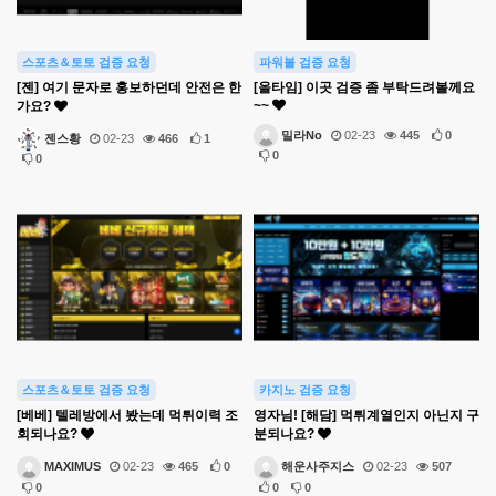
스포츠＆토토 검증 요청
파워볼 검증 요청
[젠] 여기 문자로 홍보하던데 안전은 한
[올타임] 이곳 검증 좀 부탁드려볼께요
~~
가요?
밀라No
02-23
445
0
젠스황
02-23
466
1
0
0
스포츠＆토토 검증 요청
카지노 검증 요청
[베베] 텔레방에서 봤는데 먹튀이력 조
영자님! [해담] 먹튀계열인지 아닌지 구
회되나요?
분되나요?
MAXIMUS
02-23
465
0
해운사주지스
02-23
507
0
0
0