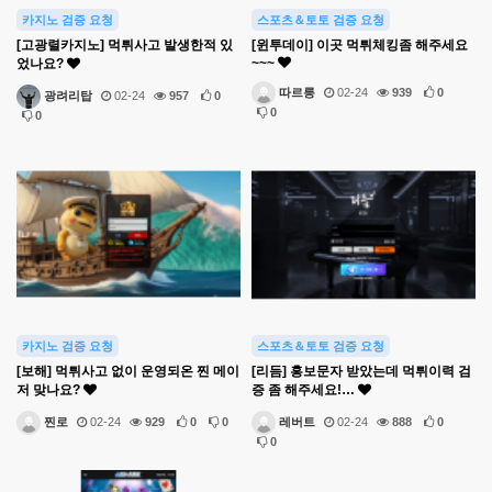
카지노 검증 요청
스포츠＆토토 검증 요청
[고광렬카지노] 먹튀사고 발생한적 있
[윈투데이] 이곳 먹튀체킹좀 해주세요
~~~
었나요?
따르릉
02-24
939
0
광려리탑
02-24
957
0
0
0
카지노 검증 요청
스포츠＆토토 검증 요청
[보해] 먹튀사고 없이 운영되온 찐 메이
[리듬] 홍보문자 받았는데 먹튀이력 검
저 맞나요?
증 좀 해주세요!…
찐로
02-24
929
0
0
레버트
02-24
888
0
0