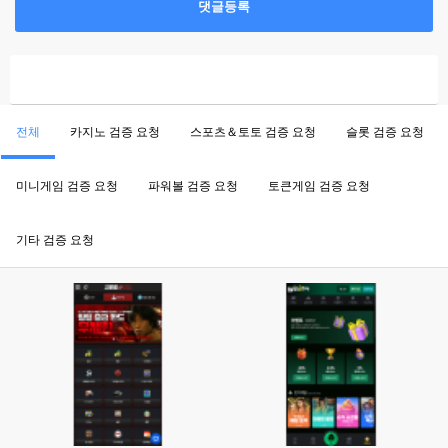
댓글등록
전체
카지노 검증 요청
스포츠＆토토 검증 요청
슬롯 검증 요청
미니게임 검증 요청
파워볼 검증 요청
토큰게임 검증 요청
기타 검증 요청