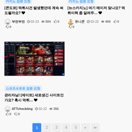
카지노 검증 요청
카지노 검증 요청
[콘도르] 먹튀사건 발생했던데 계속 써
[뉴스카지노] 여기 메이저 맞나요? 먹
도될까요?
튀이력 좀 알려주…
부란부란
02-23
504
0
유니콘
02-22
469
0
0
0
스포츠＆토토 검증 요청
관리자님! [에이트] 새로생긴 사이트인
가요? 혹시 먹튀…
ATTcheckiing
02-22
356
0
0
2
3
4
5
1