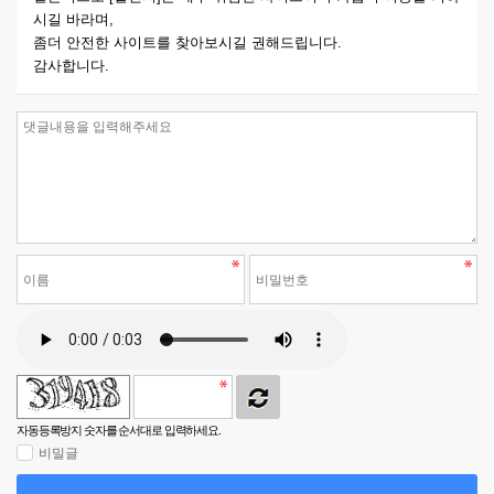
시길 바라며,
좀더 안전한 사이트를 찾아보시길 권해드립니다.
감사합니다.
자동등록방지 숫자를 순서대로 입력하세요.
비밀글