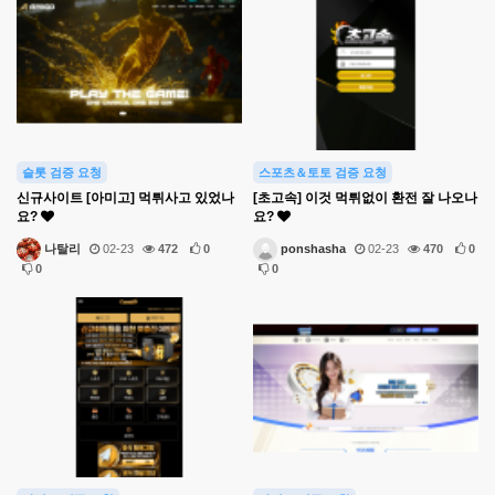
슬롯 검증 요청
스포츠＆토토 검증 요청
신규사이트 [아미고] 먹튀사고 있었나
[초고속] 이것 먹튀없이 환전 잘 나오나
요?
요?
나탈리
02-23
472
0
ponshasha
02-23
470
0
0
0