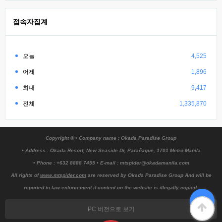
접속자집계
오늘
4,525
어제
1,896
최대
9,417
전체
1,335,870
Copyright © • Company name : Okada Paradise Group
• Address : Okada Resort, New Seaside Dr, Parañaque, 1701 Metro Manila
• Phone : +632 8888 7455 • E-mail : mtspider@okadamanila.com
All rights of
www.mtspider.com
are reserved by Okada Paradise Group And will be
reported to law enforcement if content on the website is illegally copied.
PC 버전으로 보기