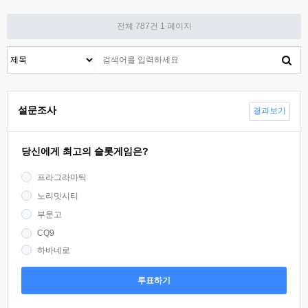
전체 787건
1 페이지
설문조사
결과보기
당신에게 최고의 슬롯게임은?
프라그라마틱
노리밋시티
부운고
CQ9
하바네로
투표하기