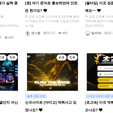
새가 살짝 풍
[젠] 여기 문자로 홍보하던데 안전
[올타임] 이곳 검
은 한가요?
께요~~
벳볼
❖ 검증 요청◈ 사이트명젠 (ZEN)◈ 홈페
❖ 검증 요청◈ 사이트
이지https://zen-77.com◈ 요청일자2026
TIME)◈ 홈페이지htt
◈ 요청일자2026년
년 2월..
청일자2026년..
젠스황
02-23
466
밀라No
02-
3
450
0
0
0
0
슬롯 검증 요청
스포츠＆토토 검증 
계열인지 아닌
신규사이트 [아미고] 먹튀사고 있
[초고속] 이것 먹
었나요?
오나요?