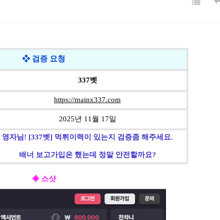
❖
검증 요청
337벳
https://mainx337.com
2025
년
11
월 17
일
영자님! [337벳] 먹튀이력이 있는지 검증좀 해주세요.
배너 보고가입은 했는데 정말 안전할까요?
◈ 스샷