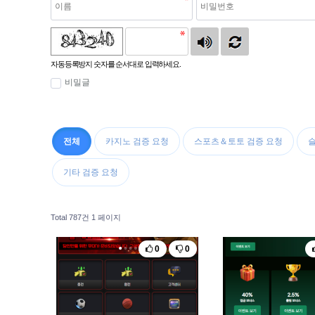
자동등록방지 숫자를 순서대로 입력하세요.
비밀글
전체
카지노 검증 요청
스포츠＆토토 검증 요청
슬
기타 검증 요청
Total 787건
1 페이지
0
0