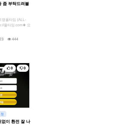
증 좀 부탁드려볼
명올타임 (ALL-
p://올타임.com◈ 요
23
444
0
0
요청
튀없이 환전 잘 나