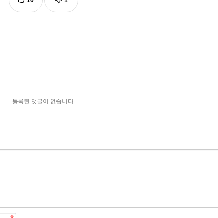
10
1
등록된 댓글이 없습니다.