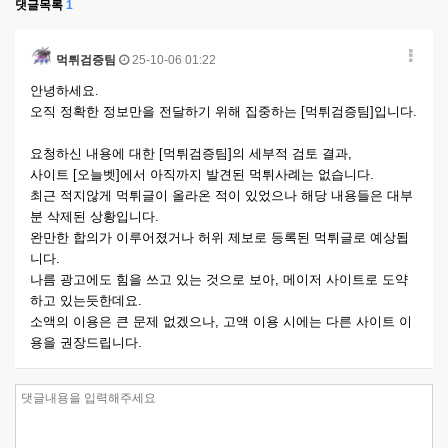
댓글목록
1
먹튀검증팀
25-10-06 01:22
안녕하세요.
오직 정확한 정보만을 전달하기 위해 집중하는 [먹튀검증팀]입니다.
요청하신 내용에 대한 [먹튀검증팀]의 세부적 검토 결과,
사이트 [오늘벳]에서 아직까지 발견된 먹튀사례는 없습니다.
최근 적지않게 먹튀글이 올라온 적이 있었으나 해당 내용들은 대부
분 삭제된 상황입니다.
완만한 합의가 이루어졌거나 허위 제보로 등록된 먹튀글로 예상됩
니다.
나름 광고에도 힘을 쓰고 있는 것으로 보아, 메이저 사이트로 도약
하고 있는듯한데요.
소액의 이용은 큰 문제 없겠으나, 고액 이용 시에는 다른 사이트 이
용을 권장드립니다.