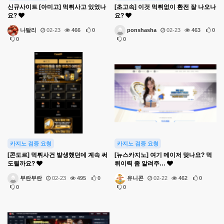
신규사이트 [아미고] 먹튀사고 있었나
[초고속] 이것 먹튀없이 환전 잘 나오나
요?
요?
나탈리
02-23
466
0
ponshasha
02-23
463
0
0
0
카지노 검증 요청
카지노 검증 요청
[콘도르] 먹튀사건 발생했던데 계속 써
[뉴스카지노] 여기 메이저 맞나요? 먹
도될까요?
튀이력 좀 알려주…
부란부란
02-23
495
0
유니콘
02-22
462
0
0
0