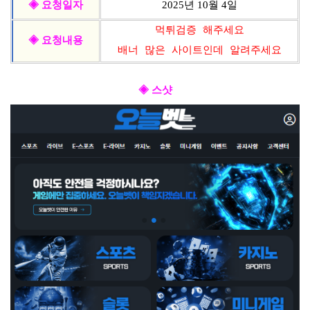
◈ 요청일자
2025
년
10
월
4
일
먹튀검증 해주세요
◈ 요청내용
배너 많은 사이트인데 알려주세요
◈ 스샷