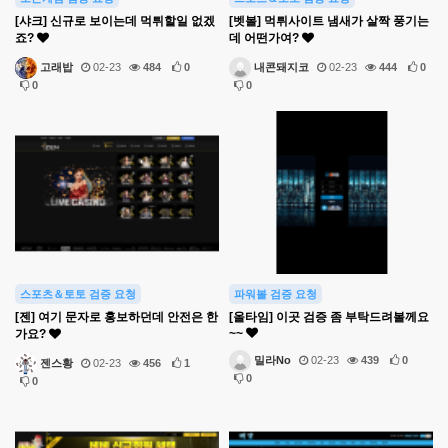
[샤크] 신규로 보이는데 먹튀할일 없겠
[벳볼] 먹튀사이트 냄새가 살짝 풍기는
죠?
데 어떤가여?
고래밥
02-23
484
0
내콘돼지코
02-23
444
0
0
0
스포츠＆토토 검증 요청
파워볼 검증 요청
[젠] 여기 문자로 홍보하던데 안전은 한
[올타임] 이곳 검증 좀 부탁드려볼께요
~~
가요?
밀라No
02-23
439
0
젠스황
02-23
456
1
0
0