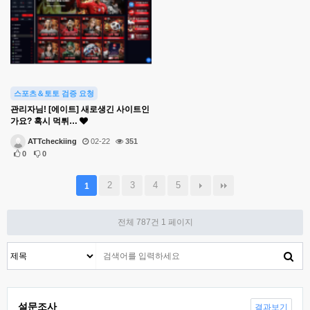
스포츠＆토토 검증 요청
관리자님! [에이트] 새로생긴 사이트인
가요? 혹시 먹튀…
ATTcheckiing
02-22
351
0
0
2
3
4
5
1
전체 787건
1 페이지
설문조사
결과보기